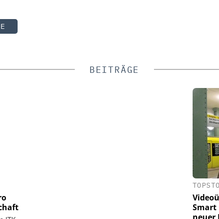
TE
BEITRÄGE
TOPST
ro
Videoü
chaft
Smart 
neuer