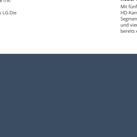
e ITK-
Mit fün
s LG.Die
HD-Kame
Segment
und vie
bereits 