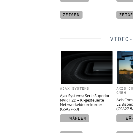
ZEIGEN
ZEIG
VIDEO-
AJAX SYSTEMS
AXIS C
GMBH
Ajax Systems: Serie Superior
Axis Com
NVR H2D – KI-gesteuerte
LE Bispec
Netzwerkvideorekorder
(GSA27-5
(GSA27-60)
WÄHLEN
WÄH