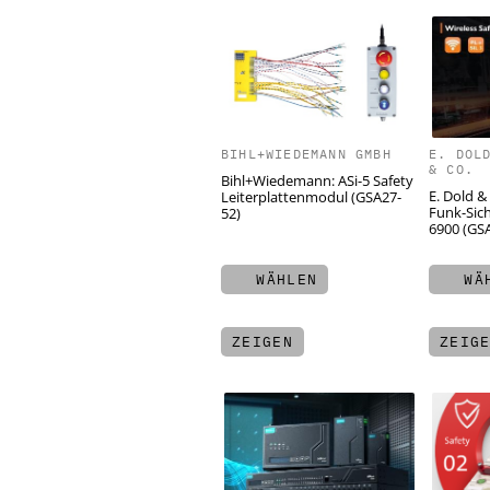
BIHL+WIEDEMANN GMBH
E. DOL
& CO.
Bihl+Wiedemann: ASi-5 Safety
E. Dold &
Leiterplattenmodul (GSA27-
Funk-Sic
52)
6900 (GS
WÄHLEN
WÄH
ZEIGEN
ZEIG