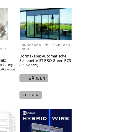
DORMAKABA DEUTSCHLAND
NIK
GMBH
Dormakaba: Automatische
nik:
Schiebetür ST PRO Green RC3
netzung
(GSA27-55)
GSA27-55)
WÄHLEN
ZEIGEN