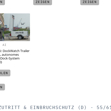
EN
ZEIGEN
ZEIGEN
O AI
I: DockWatch Trailer
s, autonomes
‑Dock‑System
0)
LEN
EN
ZUTRITT & EINBRUCHSCHUTZ (D) - 55/6