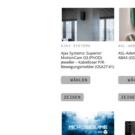
AJAX SYSTEMS
ASL-AD
Ajax Systems: Superior
ASL-Adem
MotionCam G3 (PhOD)
ABAX (GS
Jeweller – Kabelloser PIR-
Bewegungsmelder (GSA27-61)
WÄHLEN
WÄH
ZEIGEN
ZEIG