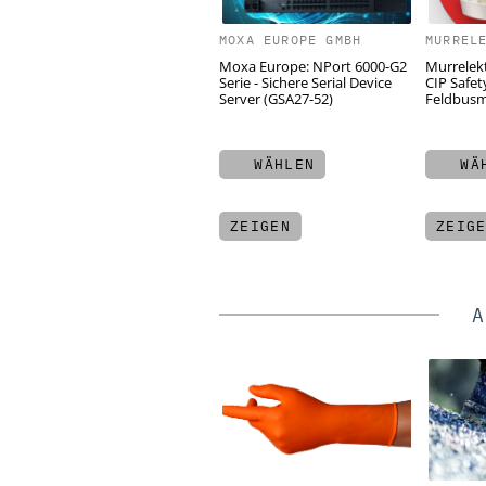
MOXA EUROPE GMBH
MURREL
Moxa Europe: NPort 6000-G2
Murrelek
Serie - Sichere Serial Device
CIP Safet
Server (GSA27-52)
Feldbusm
WÄHLEN
WÄH
ZEIGEN
ZEIG
A