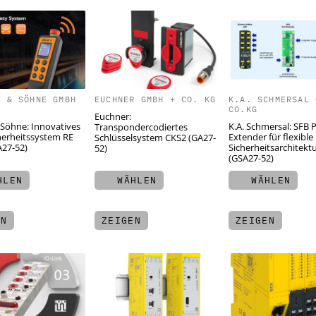
D & SÖHNE GMBH
EUCHNER GMBH + CO. KG
K.A. SCHMERSAL 
CO.KG
Euchner:
 Söhne: Innovatives
K.A. Schmersal: SFB 
Transpondercodiertes
herheitssystem RE
Extender für flexible
Schlüsselsystem CKS2 (GA27-
A27-52)
Sicherheitsarchitekt
52)
(GSA27-52)
LEN
WÄHLEN
WÄHLEN
EN
ZEIGEN
ZEIGEN