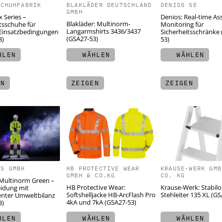
SCHUHFABRIK
BLAKLÄDER DEUTSCHLAND
DENIOS SE
GMBH
x Series –
Denios: Real-time As
Blakläder: Multinorm-
tsschuhe für
Monitoring für
Langarmshirts 3436/3437
Einsatzbedingungen
Sicherheitsschränke
(GSA27-53)
3)
53)
LEN
WÄHLEN
WÄHLEN
EN
ZEIGEN
ZEIGEN
DS GMBH
HB PROTECTIVE WEAR
KRAUSE-WERK GMB
GMBH & CO.KG
CO. KG
 Multinorm Green –
HB Protective Wear:
Krause-Werk: Stabilo
eidung mit
Softshelljacke HB-ArcFlash Pro
Stehleiter 135 XL (G
enter Umweltbilanz
4kA und 7kA (GSA27-53)
3)
LEN
WÄHLEN
WÄHLEN