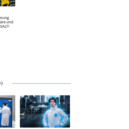
uerung
onäre und
GSA27-
9