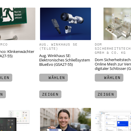
EMCO
AUG. WINKHAUS SE
DOM
(TELGTE)
SICHERHEITSTECH
co: Klinkenwächter
GMBH & CO. KG
Aug. Winkhaus SE:
A27-55)
Dom Sicherheitstech
Elektronisches Schließsystem
Online Mesh zur Ver
BlueEvo (GSA27-55)
digitaler Schlösser (
LEN
WÄHLEN
WÄHLEN
EN
ZEIGEN
ZEIGEN