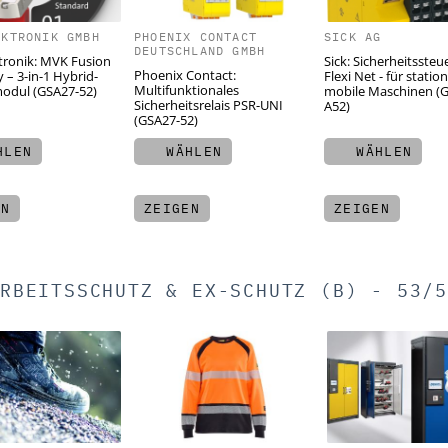
EKTRONIK GMBH
PHOENIX CONTACT
SICK AG
DEUTSCHLAND GMBH
tronik: MVK Fusion
Sick: Sicherheitsste
Phoenix Contact:
y – 3-in-1 Hybrid-
Flexi Net - für stati
Multifunktionales
odul (GSA27-52)
mobile Maschinen (
Sicherheitsrelais PSR-UNI
A52)
(GSA27-52)
LEN
WÄHLEN
WÄHLEN
EN
ZEIGEN
ZEIGEN
RBEITSSCHUTZ & EX-SCHUTZ (B) - 53/5