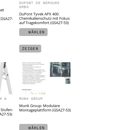
DUPONT DE NEMOURS
GMBH
set
DuPont Tyvek APX 400:
Chemikalienschutz mit Fokus
 (GSA27-
auf Tragekomfort (GSA27-53)
WÄHLEN
ZEIGEN
H &
MUNK GROUP
Munk Group: Modulare
 Stufen-
Montageplattform (GSA27-53)
SA27-53)
WÄHLEN