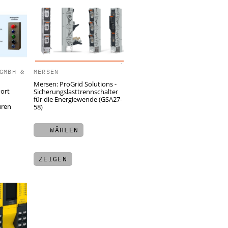
GMBH &
MERSEN
Mersen: ProGrid Solutions -
Port
Sicherungslasttrennschalter
für die Energiewende (GSA27-
uren
58)
WÄHLEN
ZEIGEN