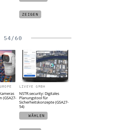
ZEIGEN
 54/60
UROPE
LIVEYE GMBH
-Kameras
NSTR.security: Digitales
n (GSA27-
Planungstool für
Sicherheitskonzepte (GSA27-
54)
WÄHLEN