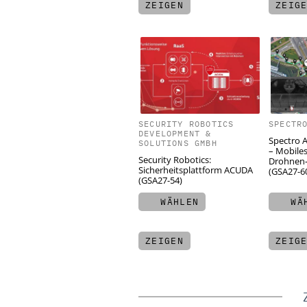
ZEIGEN
ZEIG
SECURITY ROBOTICS
SPECTR
DEVELOPMENT &
Spectro A
SOLUTIONS GMBH
– Mobile
Security Robotics:
Drohnen
Sicherheitsplattform ACUDA
(GSA27-6
(GSA27-54)
WÄHLEN
WÄH
ZEIGEN
ZEIG