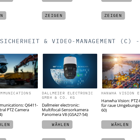
EN
ZEIGEN
ZEIGEN
SICHERHEIT & VIDEO-MANAGEMENT (C) -
OMMUNICATIONS
DALLMEIER ELECTRONIC
HANWHA VISION E
GMBH & CO. KG
Hanwha Vision: PTZ
munications: Q6411-
Dallmeier electronic:
für raue Umgebunge
tral PTZ Camera
Multifocal-Sensorkamera
60)
4)
Panomera V8 (GSA27-54)
LEN
WÄHLEN
WÄHLEN