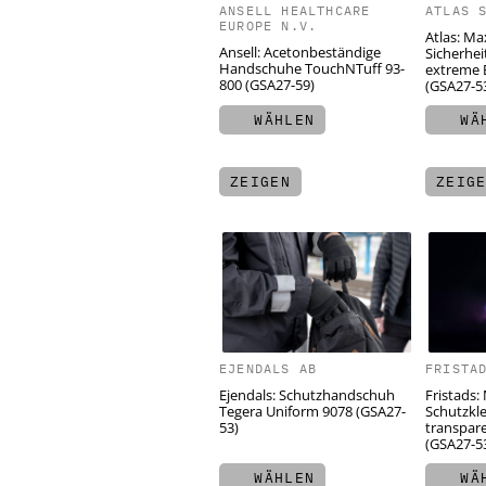
ANSELL HEALTHCARE
ATLAS 
EUROPE N.V.
Atlas: Ma
Ansell: Acetonbeständige
Sicherhei
Handschuhe TouchNTuff 93-
extreme 
800 (GSA27-59)
(GSA27-5
WÄHLEN
WÄH
ZEIGEN
ZEIG
EJENDALS AB
FRISTA
Ejendals: Schutzhandschuh
Fristads:
Tegera Uniform 9078 (GSA27-
Schutzkl
53)
transpar
(GSA27-5
WÄHLEN
WÄH