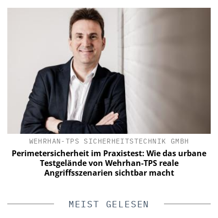
WEHRHAN-TPS SICHERHEITSTECHNIK GMBH
C
Perimetersicherheit im Praxistest: Wie das urbane
Testgelände von Wehrhan-TPS reale
Angriffsszenarien sichtbar macht
MEIST GELESEN