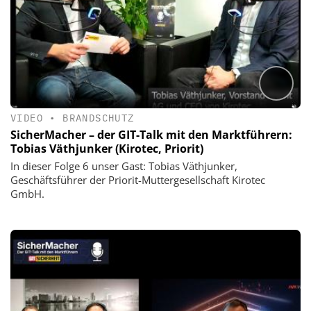
VIDEO
•
BRANDSCHUTZ
SicherMacher – der GIT-Talk mit den Marktführern:
Tobias Väthjunker (Kirotec, Priorit)
In dieser Folge 6 unser Gast: Tobias Väthjunker,
Geschäftsführer der Priorit-Muttergesellschaft Kirotec
GmbH.