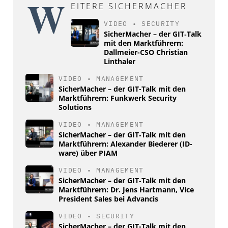
W
EITERE SICHERMACHER
VIDEO
•
SECURITY
SicherMacher – der GIT‑Talk
mit den Marktführern:
Dallmeier-CSO Christian
Linthaler
VIDEO
•
MANAGEMENT
SicherMacher – der GIT-Talk mit den
Marktführern: Funkwerk Security
Solutions
VIDEO
•
MANAGEMENT
SicherMacher – der GIT‑Talk mit den
Marktführern: Alexander Biederer (ID-
ware) über PIAM
VIDEO
•
MANAGEMENT
SicherMacher – der GIT‑Talk mit den
Marktführern: Dr. Jens Hartmann, Vice
President Sales bei Advancis
VIDEO
•
SECURITY
SicherMacher – der GIT-Talk mit den