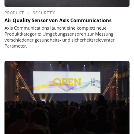
PRODUKT
•
SECURITY
Air Quality Sensor von Axis Communications
Axis Communications launcht eine komplett neue
Produktkategorie: Umgebungssensoren zur Messung
verschiedener gesundheits- und sicherheitsrelevanter
Parameter.