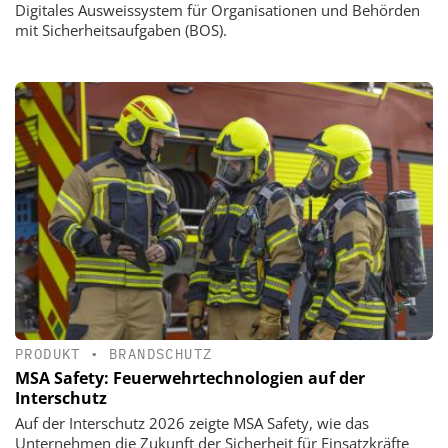
Digitales Ausweissystem für Organisationen und Behörden
mit Sicherheitsaufgaben (BOS).
PRODUKT
•
BRANDSCHUTZ
MSA Safety: Feuerwehrtechnologien auf der
Interschutz
Auf der Interschutz 2026 zeigte MSA Safety, wie das
Unternehmen die Zukunft der Sicherheit für Einsatzkräfte