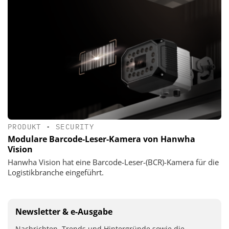
PRODUKT
•
SECURITY
Modulare Barcode-Leser-Kamera von Hanwha
Vision
Hanwha Vision hat eine Barcode-Leser-(BCR)-Kamera für die
Logistikbranche eingeführt.
Newsletter & e-Ausgabe
Nachrichten, Trends und Hintergründe sowie die