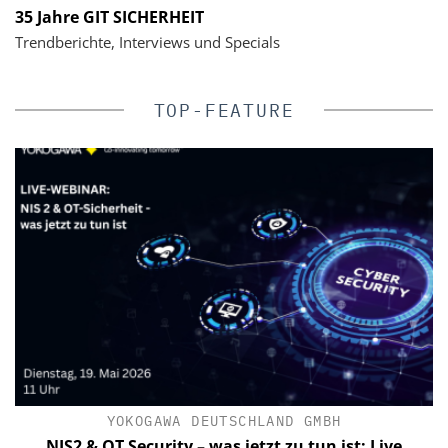
35 Jahre GIT SICHERHEIT
Trendberichte, Interviews und Specials
TOP-FEATURE
YOKOGAWA DEUTSCHLAND GMBH
C
NIS2 & OT Security – was jetzt zu tun ist: Live