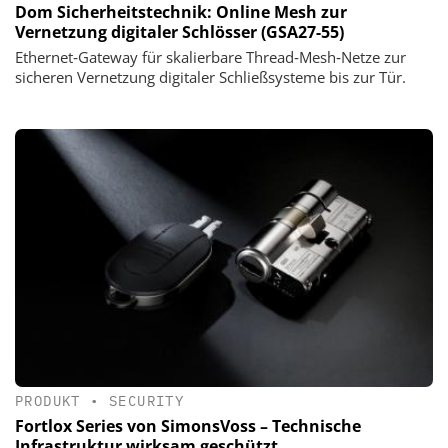
Dom Sicherheitstechnik: Online Mesh zur
Vernetzung digitaler Schlösser (GSA27-55)
Ethernet‑Gateway für skalierbare Thread‑Mesh‑Netze zur
sicheren Vernetzung digitaler Schließsysteme bis zur Tür.
PRODUKT
•
SECURITY
Fortlox Series von SimonsVoss – Technische
Infrastruktur wirksam geschützt