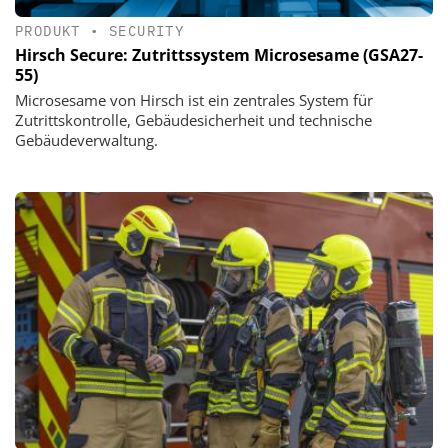
PRODUKT
•
SECURITY
Hirsch Secure: Zutrittssystem Microsesame (GSA27-
55)
Microsesame von Hirsch ist ein zentrales System für
Zutrittskontrolle, Gebäudesicherheit und technische
Gebäudeverwaltung.