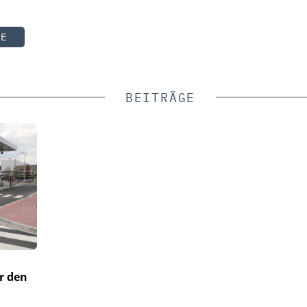
TE
BEITRÄGE
r den