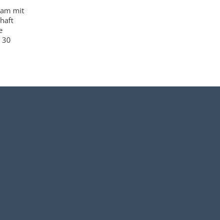
sam mit
haft
e
s 30