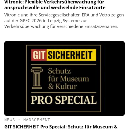
Vitronic: Flexible Verkehrsüberwachung für
anspruchsvolle und wechselnde Einsatzorte
Vitronic und ihre Servicegesellschaften ERA und Vetro zeigen
auf der GPEC 2026 in Leipzig Systeme zur
Verkehrsüberwachung für verschiedene Einsatzszenarien.
NEWS
•
MANAGEMENT
GIT SICHERHEIT Pro Special: Schutz für Museum &