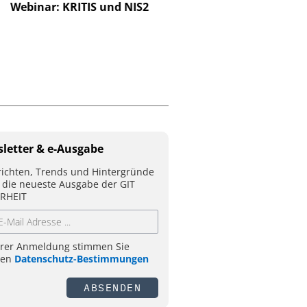
Webinar: KRITIS und NIS2
Interview mit Klüh S
Geschäftsführer Sven
über integrier
Alarmempfangsstelle 
Notruf- und Serviceleits
letter & e-Ausgabe
ichten, Trends und Hintergründe
 die neueste Ausgabe der GIT
RHEIT
hrer Anmeldung stimmen Sie
ren
Datenschutz-Bestimmungen
ABSENDEN