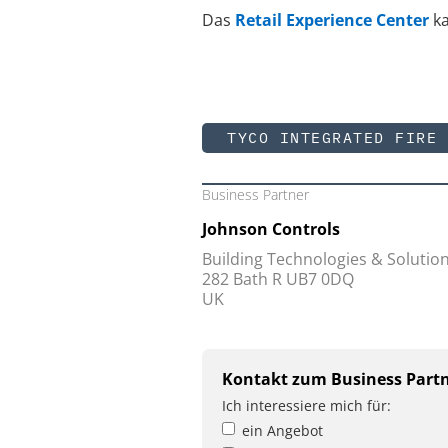
Das
Retail Experience Center
ka
TYCO INTEGRATED FIRE 
Business Partner
Johnson Controls
Building Technologies & Solutio
282 Bath R UB7 0DQ
UK
Kontakt zum Business Part
Ich interessiere mich für:
ein Angebot