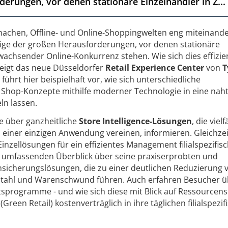
erungen, vor denen stationäre Einzelhändler in Z...
 machen, Offline- und Online-Shoppingwelten eng miteinand
nige der großen Herausforderungen, vor denen stationäre
 wachsender Online-Konkurrenz stehen. Wie sich dies effizie
zeigt das neue Düsseldorfer
Retail Experience Center
von
T
 führt hier beispielhaft vor, wie sich unterschiedliche
 Shop-Konzepte mithilfe moderner Technologie in eine naht
ln lassen.
e über ganzheitliche
Store Intelligence-Lösungen
, die vielf
 einer einzigen Anwendung vereinen, informieren. Gleichzei
 Einzellösungen für ein effizientes Management filialspezifis
n umfassenden Überblick über seine praxiserprobten und
nsicherungslösungen, die zu einer deutlichen Reduzierung 
stahl und Warenschwund führen. Auch erfahren Besucher ü
tsprogramme - und wie sich diese mit Blick auf Ressource
een Retail) kostenverträglich in ihre täglichen filialspezif