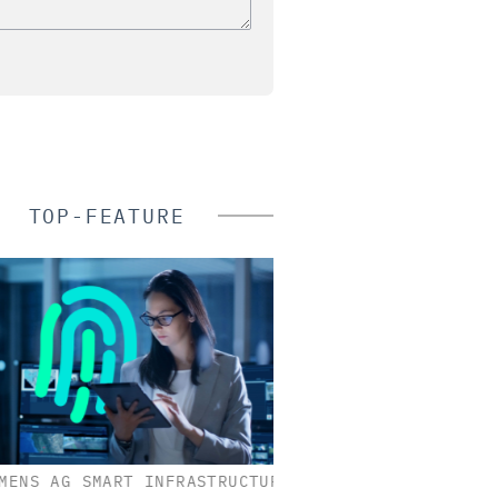
TOP-FEATURE
NS AG SMART INFRASTRUCTURE
KLÜH SERVICE MANAGE