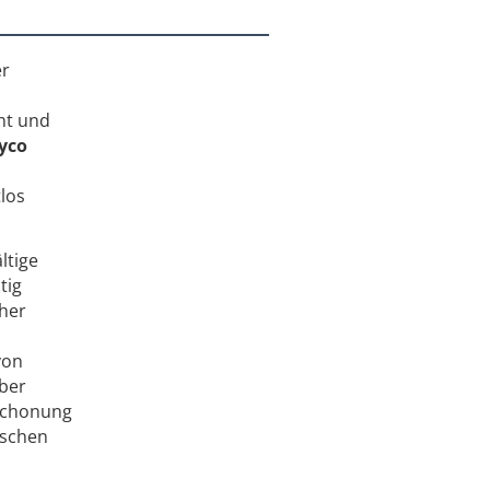
er
nt und
yco
los
ältige
tig
cher
von
ber
nschonung
ischen