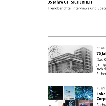
SOLUTIONS BERLIN
35 Jahre GIT SICHERHEIT
20 Jahre Ciborius – 1
Trendberichte, Interviews und Speci
Innovation und Entwic
Unterbrechun
NEWS
75 J
Das B
jähri
sich 
Siche
NEWS
Lake
Corp
Facht