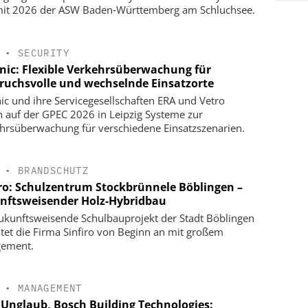
t 2026 der ASW Baden‑Württemberg am Schluchsee.
•
SECURITY
onic: Flexible Verkehrsüberwachung für
ruchsvolle und wechselnde Einsatzorte
nic und ihre Servicegesellschaften ERA und Vetro
n auf der GPEC 2026 in Leipzig Systeme zur
hrsüberwachung für verschiedene Einsatzszenarien.
•
BRANDSCHUTZ
iro: Schulzentrum Stockbrünnele Böblingen –
nftsweisender Holz-Hybridbau
ukunftsweisende Schulbauprojekt der Stadt Böblingen
itet die Firma Sinfiro von Beginn an mit großem
gement.
•
MANAGEMENT
 Unglaub, Bosch Building Technologies: