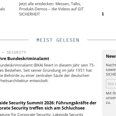
 GMBH
GMBH
Jetzt alle entdecken: Messen, Talks,
0 Jahre
Schließtechnik im Wandel: Die
als
Produkt-Demos – die Videos auf GIT
klung ohne
Merkur Spiel-Arena setzt auf eCliq
SICHERHEIT
g
MEIST GELESEN
•
SECURITY
News
ahre Bundeskriminalamt
Nachr
undeskriminalamt (BKA) feiert in diesem Jahr sein 75-
sowie
ges Bestehen. Seit seiner Gründung im Jahr 1951 hat
SICHE
die Behörde zu einer zentralen Säule der deutschen
rheitsarchitektur entwickelt.
Mit I
unse
zu.
side Security Summit 2026: Führungskräfte der
orate Security treffen sich am Schluchsee
agung für Corporate Security: Lakeside Security