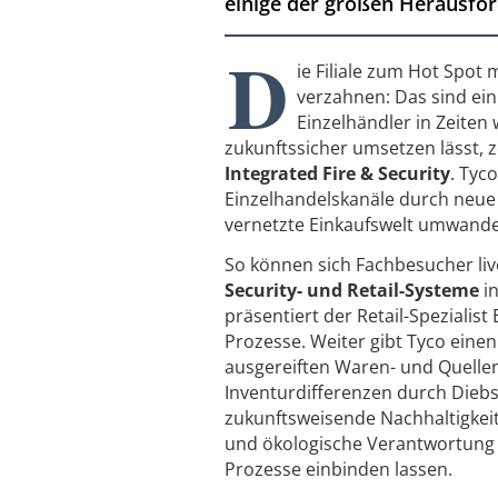
einige der großen Herausford
D
ie Filiale zum Hot Spot
verzahnen: Das sind ei
Einzelhändler in Zeiten
zukunftssicher umsetzen lässt, 
Integrated Fire & Security
. Tyco
Einzelhandelskanäle durch neue
vernetzte Einkaufswelt umwande
So können sich Fachbesucher liv
Security- und Retail-Systeme
in
präsentiert der Retail-Spezialist
Prozesse. Weiter gibt Tyco eine
ausgereiften Waren- und Quelle
Inventurdifferenzen durch Dieb
zukunftsweisende Nachhaltigkei
und ökologische Verantwortung (Gr
Prozesse einbinden lassen.