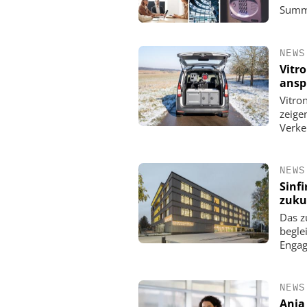
Summi
NEWS
Vitr
ansp
Vitro
zeige
Verke
NEWS
Sinf
zuku
Das z
begle
Enga
NEWS
Anja