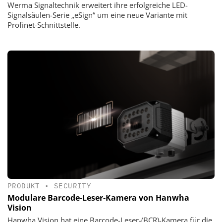
Werma Signaltechnik erweitert ihre erfolgreiche LED-
Signalsäulen-Serie „eSign“ um eine neue Variante mit
Profinet-Schnittstelle.
PRODUKT
•
SECURITY
Modulare Barcode-Leser-Kamera von Hanwha
Vision
Hanwha Vision hat eine Barcode-Leser-(BCR)-Kamera für die