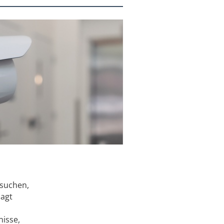
 suchen,
sagt
nisse,