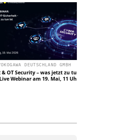
KOGAWA DEUTSCHLAND GMBH
WEHRHAN-TPS SICHERHE
GMBH
 OT Security – was jetzt zu tun
Live Webinar am 19. Mai, 11 Uhr
Perimetersicherheit im 
Wie das urbane Testge
Wehrhan-TPS reale Angri
sichtbar mac