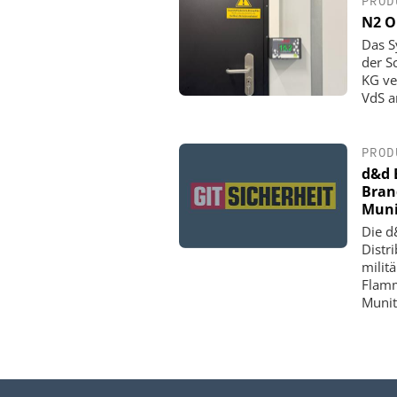
PROD
N2 O
Das S
der S
KG ve
VdS a
PROD
d&d 
Bran
Muni
Die d
Distr
milit
Flamm
Munit