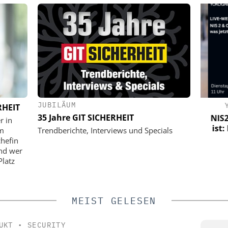
JUBILÄUM
UROPE
CES C.ED. SCHULTE GMBH
YO
RHEIT
ZYLINDERSCHLOSSFABRIK
35 Jahre GIT SICHERHEIT
er Logistik:
NIS2 &
r in
herheit,
ist: 
ISO 27001 zertifiziert: CES macht
um
Trendberichte, Interviews und Specials
vention neu
Informationssicherheit zur
chefin
Managementdisziplin
und wer
Platz
MEIST GELESEN
UKT
•
SECURITY