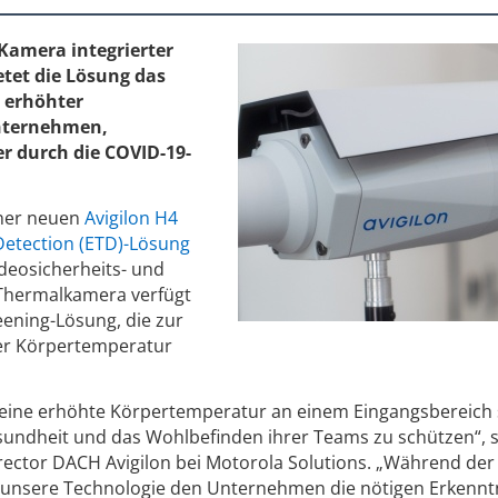
 Kamera integrierter
etet die Lösung das
 erhöhter
Unternehmen,
r durch die COVID-19-
iner neuen
Avigilon H4
etection (ETD)-Lösung
deosicherheits- und
 Thermalkamera verfügt
ening-Lösung, die zur
er Körpertemperatur
r eine erhöhte Körpertemperatur an einem Eingangsbereich
sundheit und das Wohlbefinden ihrer Teams zu schützen“, 
irector DACH Avigilon bei Motorola Solutions. „Während der
ert unsere Technologie den Unternehmen die nötigen Erkennt