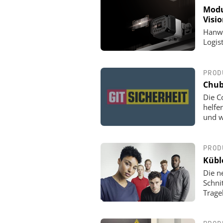
Modu
Visi
Hanwh
Logis
PROD
Chub
Die C
helfe
und w
PROD
Küble
Die n
Schni
Trage