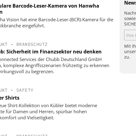
News
lare Barcode-Leser-Kamera von Hanwha
on
Nachr
sowie
a Vision hat eine Barcode-Leser-(BCR)-Kamera für die
SICHE
tikbranche eingeführt.
UKT
•
BRANDSCHUTZ
Mit I
b: Sicherheit im Finanzsektor neu denken
unse
zu.
onnected Services der Chubb Deutschland GmbH
n, komplexe Angriffsszenarien frühzeitig zu erkennen
irkungsvoll zu begrenzen.
UKT
•
SAFETY
r Shirts
eue Shirt-Kollektion von Kübler bietet moderne
tte für Damen und Herren, spürbar hohen
komfort und Vielseitigkeit.