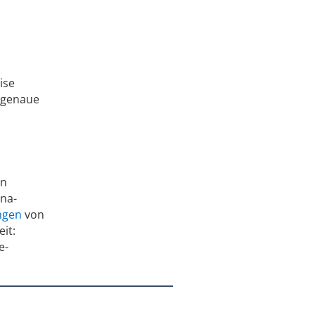
ise
e genaue
on
ona-
ngen
von
it:
e-