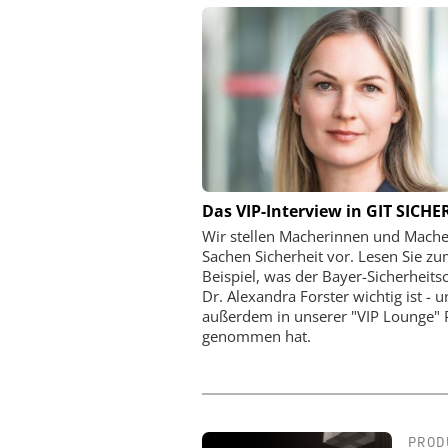
HANWHA VISION E
Das VIP-Interview in GIT SICHE
KI-Videoüberwachung in d
Wir stellen Macherinnen und Mache
Wie Hanwha Vision Sic
Sachen Sicherheit vor. Lesen Sie z
Effizienz und Verlustprä
Beispiel, was der Bayer-Sicherheits
definiert
Dr. Alexandra Forster wichtig ist - 
außerdem in unserer "VIP Lounge" 
genommen hat.
PROD