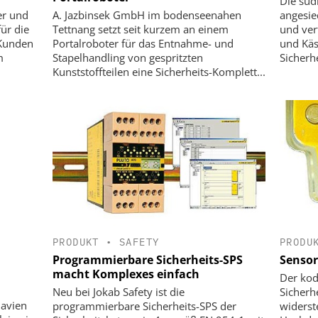
Die süd
A. Jazbinsek GmbH im bodenseenahen
angesie
er und
Tettnang setzt seit kurzem an einem
und ver
für die
Portalroboter für das Entnahme- und
und Kä
 Kunden
Stapelhandling von gespritzten
Sicherhe
m
Kunststoffteilen eine Sicherheits-Komplett...
PRODUKT
•
SAFETY
PRODU
Programmierbare Sicherheits-SPS
Sensor
macht Komplexes einfach
Der kod
Neu bei Jokab Safety ist die
Sicherh
navien
programmierbare Sicherheits-SPS der
widers