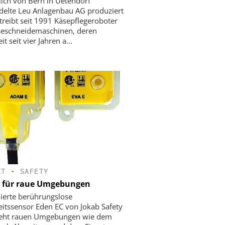
lich von Bern in Uetendorf
delte Leu Anlagenbau AG produziert
treibt seit 1991 Käsepflegeroboter
seschneidemaschinen, deren
it seit vier Jahren a...
KT
•
SAFETY
 für raue Umgebungen
ierte berührungslose
eitssensor Eden EC von Jokab Safety
teht rauen Umgebungen wie dem