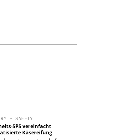
ORY
•
SAFETY
heits-SPS vereinfacht
tisierte Käsereifung