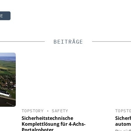
TE
BEITRÄGE
TOPSTORY
•
SAFETY
TOPST
Sicherheitstechnische
Sicher
Komplettlösung für 4-Achs-
automa
Portalroboter