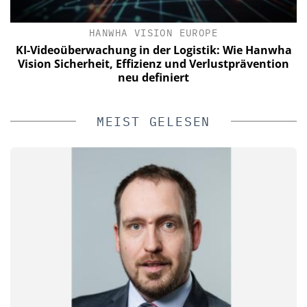
HANWHA VISION EUROPE
n
KI-Videoüberwachung in der Logistik: Wie Hanwha
W
e
Vision Sicherheit, Effizienz und Verlustprävention
V
neu definiert
MEIST GELESEN