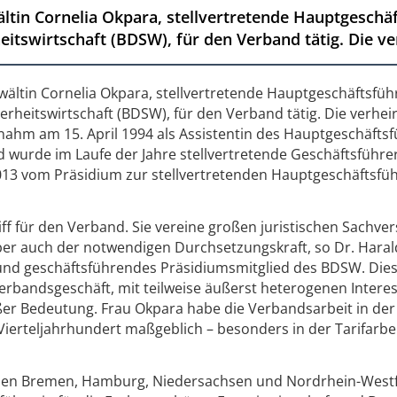
ältin Cornelia Okpara, stellvertretende Hauptgeschä
tswirtschaft (BDSW), für den Verband tätig. Die ver
nwältin Cornelia Okpara, stellvertretende Hauptgeschäftsfüh
rheitswirtschaft (BDSW), für den Verband tätig. Die verhei
nahm am 15. April 1994 als Assistentin des Hauptgeschäfts
d wurde im Laufe der Jahre stellvertretende Geschäftsführe
013 vom Präsidium zur stellvertretenden Hauptgeschäftsfüh
iff für den Verband. Sie vereine großen juristischen Sachve
ber auch der notwendigen Durchsetzungskraft, so Dr. Haral
und geschäftsführendes Präsidiumsmitglied des BDSW. Die
erbandsgeschäft, mit teilweise äußerst heterogenen Intere
er Bedeutung. Frau Okpara habe die Verbandsarbeit in der
 Vierteljahrhundert maßgeblich – besonders in der Tarifarbei
pen Bremen, Hamburg, Niedersachsen und Nordrhein-West