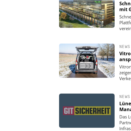
Schn
mit 
Schne
Platt
verein
NEWS
Vitr
ansp
Vitro
zeige
Verke
NEWS
Lüne
Mana
Das L
Partn
Infra