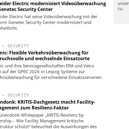
eider Electric modernisiert Videoüberwachung
unse
zu.
Genetec Security Center
ider Electric hat seine Videoüberwachung mit der
form Genetec Security Center modernisiert und
heitlicht.
•
SECURITY
onic: Flexible Verkehrsüberwachung für
ruchsvolle und wechselnde Einsatzorte
nic und ihre Servicegesellschaften ERA und Vetro
n auf der GPEC 2026 in Leipzig Systeme zur
hrsüberwachung für verschiedene Einsatzszenarien.
•
SECURITY
ndonk: KRITIS-Dachgesetz macht Facility-
gement zum Resilienz-Faktor
ünendonk-Whitepaper „KRITIS-Resilienz by
ership – Wie Facility Management kritische
struktur schützt“ beleuchtet die Auswirkungen des