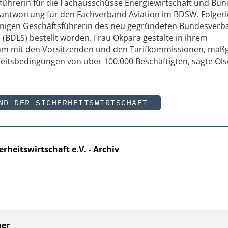
sführerin für die Fachausschüsse Energiewirtschaft und Bu
erantwortung für den Fachverband Aviation im BDSW. Folgeric
leinigen Geschäftsführerin des neu gegründeten Bundesver
(BDLS) bestellt worden. Frau Okpara gestalte in ihrem
am mit den Vorsitzenden und den Tarifkommissionen, maßg
rbeitsbedingungen von über 100.000 Beschäftigten, sagte Ol
ND DER SICHERHEITSWIRTSCHAFT
heitswirtschaft e.V. - Archiv
ner