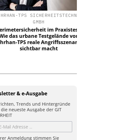
HAN-TPS SICHERHEITSTECHNIK
HANWHA VISION E
GMBH
KI-Videoüberwachung in d
Wie Hanwha Vision Si
etersicherheit im Praxistest:
Effizienz und Verlustpr
 das urbane Testgelände von
definiert
n-TPS reale Angriffsszenarien
sichtbar macht
letter & e-Ausgabe
ichten, Trends und Hintergründe
 die neueste Ausgabe der GIT
RHEIT
hrer Anmeldung stimmen Sie