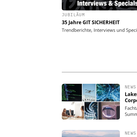
JUBILÄUM
DOM SICHERHEITSTECHN
CO. KG
35 Jahre GIT SICHERHEIT
90 Jahre Dom Sicherhei
Trendberichte, Interviews und Speci
Vom Schließzylinder zur
Zutrittslösun
NEWS
Lake
Corp
Facht
Summi
NEWS