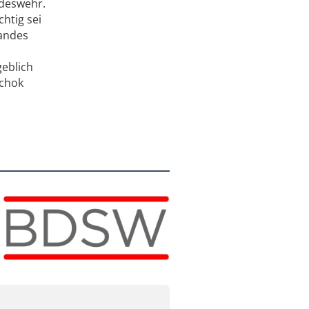
ndeswehr.
htig sei
bandes
eblich
schok