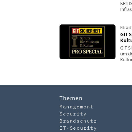
KRITI
Infra
NEWS
GIT 
Kult
GIT S
um de
Kultu
Themen
Management
Security
Brandschutz
IT-Security