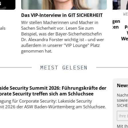
IK GMBH &
EUCHNER GMBH + CO. KG
WEHR
Das VIP-Interview in GIT SICHERHEIT
Euchner mit IO-Link-Safety-Lösungen
Wir stellen Macherinnen und Macher in
auf der Hannover Messe: Die letzten
tstechnik:
Perim
als
Sachen Sicherheit vor. Lesen Sie zum
20 Meter im Fokus
 vernetzten
Wie
Beispiel, was der Bayer-Sicherheitschefin
g
Wehrha
Dr. Alexandra Forster wichtig ist - und wer
außerdem in unserer "VIP Lounge" Platz
genommen hat.
MEIST GELESEN
News
side Security Summit 2026: Führungskräfte der
orate Security treffen sich am Schluchsee
Nachr
sowie
agung für Corporate Security: Lakeside Security
SICHE
t 2026 der ASW Baden‑Württemberg am Schluchsee.
Mit I