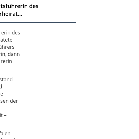
ftsführerin des
heirat...
rerin des
ratete
führers
rin, dann
rerin
rstand
d
se
ssen der
t –
falen