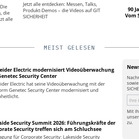
esse für
KI-Videoüberwachung in der Logistik:
Jetzt alle entdecken: Messen, Talks,
 Die
munikation
Wie Hanwha Vision Sicherheit,
90 J
Produkt-Demos – die Videos auf GIT
, die
Effizienz und Verlustprävention neu
Vom S
SICHERHEIT
t alle
definiert
MEIST GELESEN
News
eider Electric modernisiert Videoüberwachung
Genetec Security Center
Nachr
sowie
ider Electric hat seine Videoüberwachung mit der
SICHE
form Genetec Security Center modernisiert und
heitlicht.
Mit I
unse
zu.
side Security Summit 2026: Führungskräfte der
orate Security treffen sich am Schluchsee
agung für Corporate Security: Lakeside Security