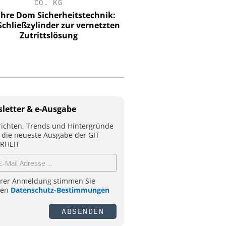
CO. KG
Tyvek APX 400 Overall
Atmungs-Aktivitä
ahre Dom Sicherheitstechnik:
Kompromiss
chließzylinder zur vernetzten
Zutrittslösung
letter & e-Ausgabe
ichten, Trends und Hintergründe
 die neueste Ausgabe der GIT
RHEIT
hrer Anmeldung stimmen Sie
ren
Datenschutz-Bestimmungen
ABSENDEN