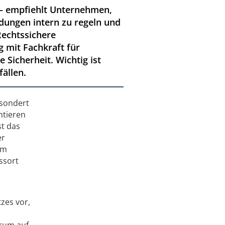
 – empfiehlt Unternehmen,
ldungen intern zu regeln und
Rechtssichere
 mit Fachkraft für
 Sicherheit. Wichtig ist
ällen.
esondert
ntieren
st das
er
im
ssort
zes vor,
erum auf