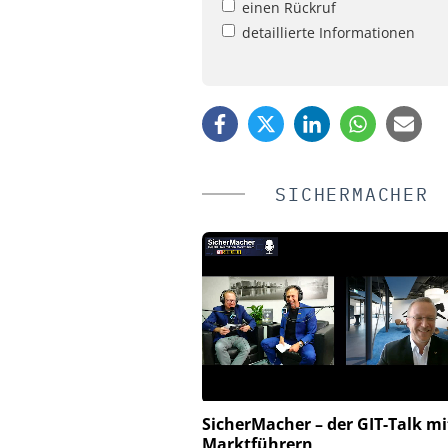
einen Rückruf
detaillierte Informationen
SICHERMACHER
SicherMacher – der GIT-Talk mi
AN-TPS SICHERHEITSTECHNIK
KOELNMESSE GM
Marktführern