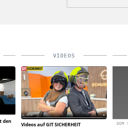
VIDEOS
t den
BH
HANWHA VISION EUROPE
DOM 
Videos auf GIT SICHERHEIT