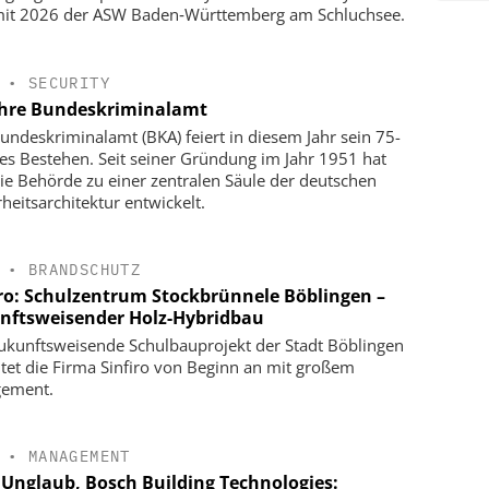
t 2026 der ASW Baden‑Württemberg am Schluchsee.
•
SECURITY
ahre Bundeskriminalamt
undeskriminalamt (BKA) feiert in diesem Jahr sein 75-
ges Bestehen. Seit seiner Gründung im Jahr 1951 hat
die Behörde zu einer zentralen Säule der deutschen
rheitsarchitektur entwickelt.
•
BRANDSCHUTZ
iro: Schulzentrum Stockbrünnele Böblingen –
nftsweisender Holz-Hybridbau
ukunftsweisende Schulbauprojekt der Stadt Böblingen
itet die Firma Sinfiro von Beginn an mit großem
gement.
•
MANAGEMENT
 Unglaub, Bosch Building Technologies: