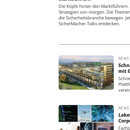
GMBH
PMRExpo 2026 - Leitm
Die Köpfe hinter den Marktführern.
hybride, kritische Kom
etersicherheit im Praxistest:
Strategien von morgen. Die Themen
das urbane Testgelände von
die Sicherheitsbranche bewegen. Jetz
n-TPS reale Angriffsszenarien
SicherMacher-Talks entdecken.
sichtbar macht
NEWS
Schn
mit 
Schne
Platt
verein
NEWS
Lake
Corp
Facht