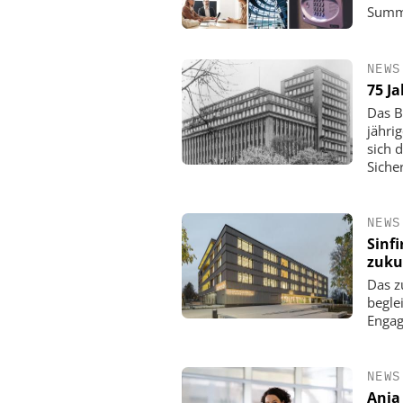
Summi
NEWS
75 J
Das B
jähri
sich 
Siche
NEWS
Sinf
zuku
Das z
begle
Enga
NEWS
Anja