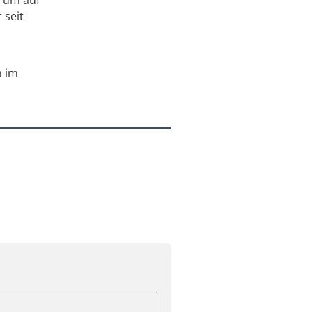
 seit
h im