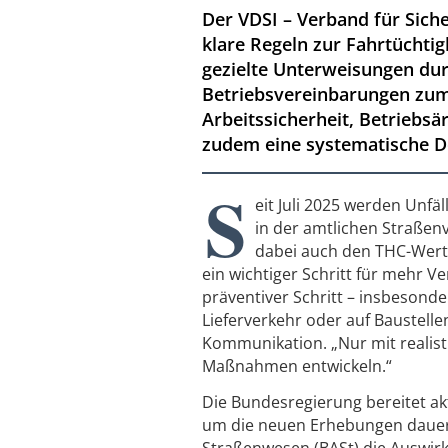
Der VDSI – Verband für Sich
klare Regeln zur Fahrtüchti
gezielte Unterweisungen du
Betriebsvereinbarungen zum
Arbeitssicherheit, Betriebsär
zudem eine systematische D
S
eit Juli 2025 werden Unf
in der amtlichen Straßenv
dabei auch den THC-Wert,
ein wichtiger Schritt für mehr V
präventiver Schritt – insbesond
Lieferverkehr oder auf Baustelle
Kommunikation. „Nur mit realist
Maßnahmen entwickeln.“
Die Bundesregierung bereitet ak
um die neuen Erhebungen dauerhaf
Straßenwesen (BASt) die Auswir