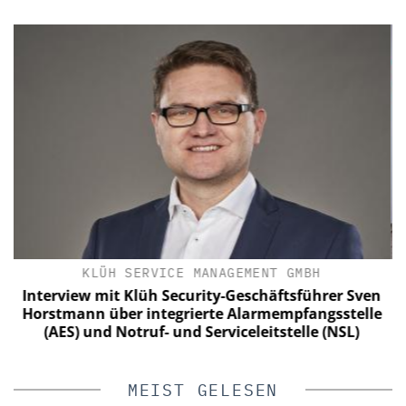
MENT GMBH
CIBORIUS SECURITY & SERVICE SOL
GMBH
schäftsführer Sven
armempfangsstelle
20 Jahre Ciborius – 10 Jahre Inn
leitstelle (NSL)
Entwicklung ohne Unterbr
MEIST GELESEN