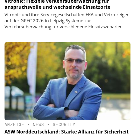
Vitronic: Flexible Verkehrsüberwachung für
anspruchsvolle und wechselnde Einsatzorte
Vitronic und ihre Servicegesellschaften ERA und Vetro zeigen
auf der GPEC 2026 in Leipzig Systeme zur
Verkehrsüberwachung für verschiedene Einsatzszenarien.
ANZEIGE
•
NEWS
•
SECURITY
ASW Norddeutschland: Starke Allianz für Sicherheit