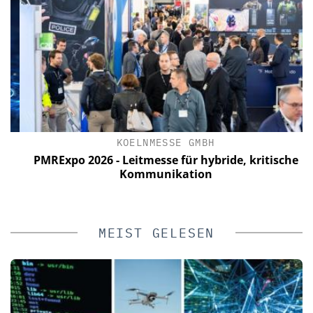
KOELNMESSE GMBH
PMRExpo 2026 - Leitmesse für hybride, kritische
W
Kommunikation
V
MEIST GELESEN