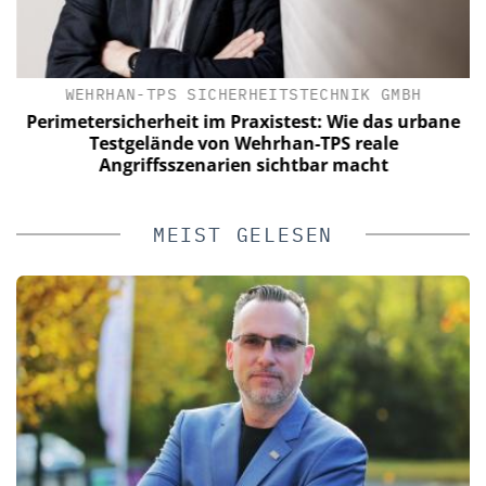
WEHRHAN-TPS SICHERHEITSTECHNIK GMBH
a
Perimetersicherheit im Praxistest: Wie das urbane
W
n
Testgelände von Wehrhan-TPS reale
V
Angriffsszenarien sichtbar macht
MEIST GELESEN