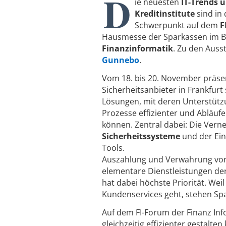
D
ie neuesten
IT-Trends 
Kreditinstitute
sind in
Schwerpunkt auf dem
F
Hausmesse der Sparkassen im B
Finanzinformatik
. Zu den Ausst
Gunnebo
.
Vom 18. bis 20. November präsen
Sicherheitsanbieter in Frankfurt
Lösungen, mit deren Unterstütz
Prozesse effizienter und Abläufe
können. Zentral dabei: Die Vern
Sicherheitssysteme
und der Ein
Tools.
Auszahlung und Verwahrung von
elementare Dienstleistungen der
hat dabei höchste Priorität. Wei
Kundenservices geht, stehen Spa
Auf dem FI-Forum der Finanz Inf
gleichzeitig effizienter gestalt