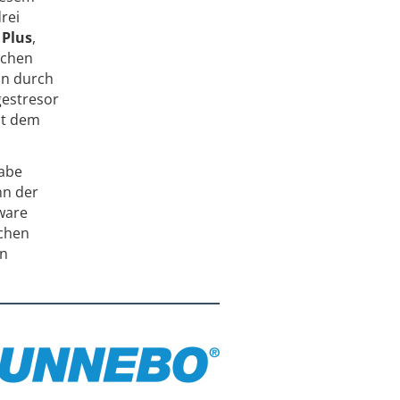
rei
 Plus
,
schen
nn durch
gestresor
it dem
gabe
nn der
tware
achen
en