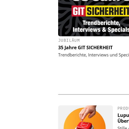
JUBILÄUM
SIEMENS AG SMART INFR
35 Jahre GIT SICHERHEIT
Webinar: KRITIS un
Trendberichte, Interviews und Speci
PROD
Lupu
Über
Still