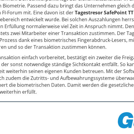
h Biometrie. Passend dazu bringt das Unternehmen gleich d
FI-Forum mit. Eine davon ist der
Tagestresor SafePoint TT
cebereich entwickelt wurde. Bei solchen Auszahlungen herr
n Erfüllung normalerweise viel Zeit in Anspruch nimmt. De
tets zwei Mitarbeiter einer Transaktion zustimmen. Der Ta
 Prozess dank eines biometrisches Fingerabdruck-Lesers, m
zieren und so der Transaktion zustimmen können.
nsaktion einfach vorbereitet, bestätigt ein zweiter die Frei
- der sonst notwendige ständige Sichtkontakt entfällt. So ka
Zeit weiterhin seinen eigenen Kunden betreuen. Mit der Sof
 sich zudem die Zutritts- und Aufbewahrungssysteme überw
hert die biometrischen Daten. Damit werden die gesetzlich
iterhin erfüllt.