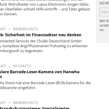
SICHE
funk Notruftaster von Lupus Electronics sorgen dafür,
ei Überfällen schnell Hilfe eintrifft – und Täter gefasst
n können.
Mit I
unse
UKT
•
BRANDSCHUTZ
zu.
b: Sicherheit im Finanzsektor neu denken
onnected Services der Chubb Deutschland GmbH
n, komplexe Angriffsszenarien frühzeitig zu erkennen
irkungsvoll zu begrenzen.
UKT
•
SECURITY
lare Barcode-Leser-Kamera von Hanwha
on
a Vision hat eine Barcode-Leser-(BCR)-Kamera für die
tikbranche eingeführt.
UKT
•
BRANDSCHUTZ
Brandschutzsysteme: Spezialisierter