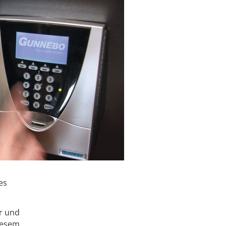
es
er und
diesem