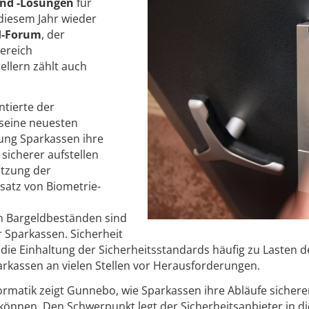
und -Lösungen
für
 diesem Jahr wieder
I-Forum
, der
ereich
ellern zählt auch
tierte der
 seine neuesten
ung Sparkassen ihre
 sicherer aufstellen
etzung der
satz von Biometrie-
 Bargeldbeständen sind
 Sparkassen. Sicherheit
l die Einhaltung der Sicherheitsstandards häufig zu Lasten d
rkassen an vielen Stellen vor Herausforderungen.
ormatik zeigt Gunnebo, wie Sparkassen ihre Abläufe sicher
en können. Den Schwerpunkt legt der Sicherheitsanbieter in 