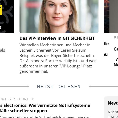
ASTRUCTURE
HANWHA VISION EUROPE
KLÜ
Das VIP-Interview in GIT SICHERHEIT
d NIS2
KI-Videoüberwachung in der Logistik:
In
Wir stellen Macherinnen und Macher in
Wie Hanwha Vision Sicherheit,
Gesc
als
Sachen Sicherheit vor. Lesen Sie zum
Effizienz und Verlustprävention neu
Beispiel, was der Bayer-Sicherheitschefin
definiert
Ala
Dr. Alexandra Forster wichtig ist - und wer
Notru
außerdem in unserer "VIP Lounge" Platz
genommen hat.
MEIST GELESEN
UKT
•
SECURITY
News
s Electronics: Wie vernetzte Notrufsysteme
fälle schneller stoppen
Nachr
sowie
e Alarme und vernetzte Sicherheitslösungen wie der