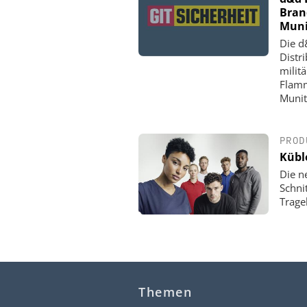
Bran
Muni
Die d
Distr
milit
Flamm
Munit
PROD
Küble
Die n
Schni
Trage
Themen