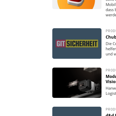
Mobil
dass b
werde
PROD
Chub
Die C
helfe
und w
PROD
Modu
Visi
Hanwh
Logis
PROD
d&d 