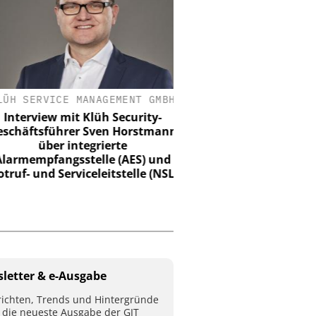
H SERVICE MANAGEMENT GMBH
CIBORIUS SECURITY &
SOLUTIONS BERLIN
terview mit Klüh Security-
häftsführer Sven Horstmann
20 Jahre Ciborius – 
über integrierte
Innovation und Entwic
rmempfangsstelle (AES) und
Unterbrechun
f- und Serviceleitstelle (NSL)
letter & e-Ausgabe
ichten, Trends und Hintergründe
 die neueste Ausgabe der GIT