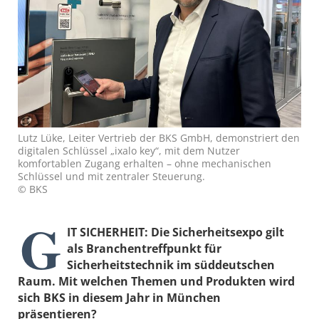
Lutz Lüke, Leiter Vertrieb der BKS GmbH, demonstriert den
digitalen Schlüssel „ixalo key“, mit dem Nutzer
komfortablen Zugang erhalten – ohne mechanischen
Schlüssel und mit zentraler Steuerung.
© BKS
G
IT SICHERHEIT: Die Sicherheitsexpo gilt
als Branchentreffpunkt für
Sicherheitstechnik im süddeutschen
Raum. Mit welchen Themen und Produkten wird
sich BKS in diesem Jahr in München
präsentieren?