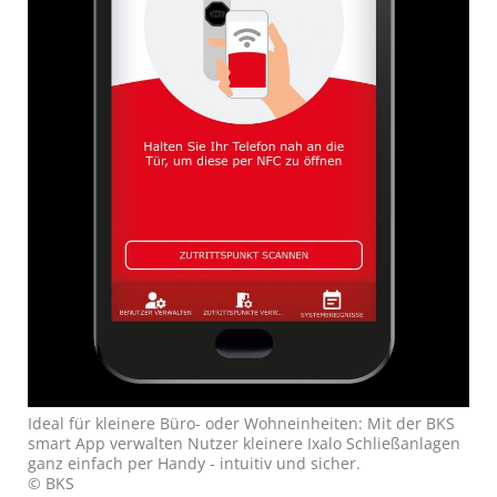
Ideal für kleinere Büro- oder Wohneinheiten: Mit der BKS
smart App verwalten Nutzer kleinere Ixalo Schließanlagen
ganz einfach per Handy - intuitiv und sicher.
© BKS