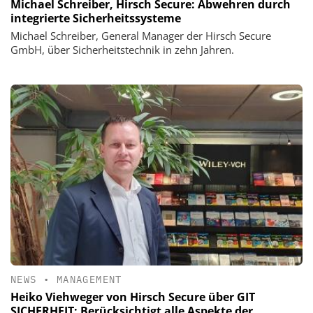
Michael Schreiber, Hirsch Secure: Abwehren durch
integrierte Sicherheitssysteme
Michael Schreiber, General Manager der Hirsch Secure
GmbH, über Sicherheitstechnik in zehn Jahren.
NEWS
•
MANAGEMENT
Heiko Viehweger von Hirsch Secure über GIT
SICHERHEIT: Berücksichtigt alle Aspekte der