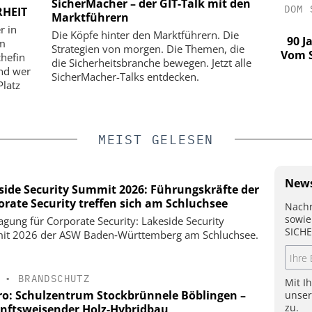
SicherMacher – der GIT-Talk mit den
ITSTECHNIK
ASSA ABLOY SICHERHEITSTECHNIK
DOM 
RHEIT
Marktführern
GMBH
r in
Die Köpfe hinter den Marktführern. Die
Praxistest:
KRITIS-Dachgesetz in Kraft: Jetzt
90 J
um
Strategien von morgen. Die Themen, die
lände von
zählt die Umsetzung
Vom S
chefin
die Sicherheitsbranche bewegen. Jetzt alle
fsszenarien
und wer
SicherMacher-Talks entdecken.
t
Platz
MEIST GELESEN
News
side Security Summit 2026: Führungskräfte der
orate Security treffen sich am Schluchsee
Nachr
sowie
agung für Corporate Security: Lakeside Security
SICHE
t 2026 der ASW Baden‑Württemberg am Schluchsee.
•
BRANDSCHUTZ
Mit I
iro: Schulzentrum Stockbrünnele Böblingen –
unse
zu.
nftsweisender Holz-Hybridbau