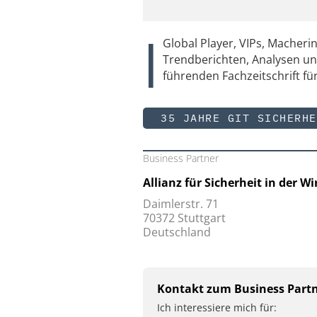
|
Global Player, VIPs, Macher
Trendberichten, Analysen 
führenden Fachzeitschrift für
35 JAHRE GIT SICHERHE
Business Partner
Allianz für Sicherheit in der 
Daimlerstr. 71
70372 Stuttgart
Deutschland
Kontakt zum Business Part
Ich interessiere mich für: