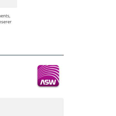
ments,
nserer