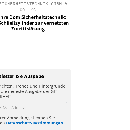
SICHERHEITSTECHNIK GMBH &
ASSA ABLOY SICHERHEI
CO. KG
GMBH
ahre Dom Sicherheitstechnik:
Schließtechnik im Wa
chließzylinder zur vernetzten
Merkur Spiel-Arena setz
Zutrittslösung
letter & e-Ausgabe
ichten, Trends und Hintergründe
 die neueste Ausgabe der GIT
RHEIT
hrer Anmeldung stimmen Sie
ren
Datenschutz-Bestimmungen