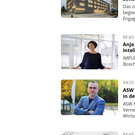
Das z
begle
Enga
NEWS
Anja
Inte
IMPUL
Bosch
ANZE
ASW 
in d
ASW N
Verne
Wirts
NEWS