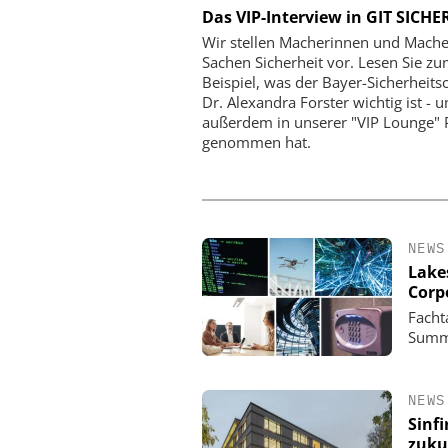
KOELNMESSE GMBH
WEHRHAN-TPS SICHERHE
Das VIP-Interview in GIT SICHE
GMBH
Expo 2026 - Leitmesse für
Wir stellen Macherinnen und Mache
de, kritische Kommunikation
Perimetersicherheit im 
Sachen Sicherheit vor. Lesen Sie z
Wie das urbane Testge
Beispiel, was der Bayer-Sicherheits
Wehrhan-TPS reale Angrif
Dr. Alexandra Forster wichtig ist - 
sichtbar mach
außerdem in unserer "VIP Lounge" 
genommen hat.
NEWS
Lake
Corp
Facht
Summi
NEWS
Sinf
zuku