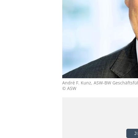
André F. Kunz, ASW-BW Geschäftsfü
© ASW
J