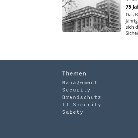
75 J
Das B
jähri
sich 
Siche
Themen
Management
Security
Brandschutz
IT-Security
Safety