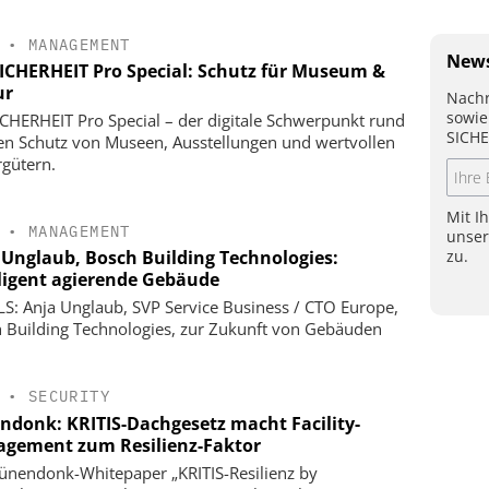
•
MANAGEMENT
News
SICHERHEIT Pro Special: Schutz für Museum &
ur
Nachr
sowie
ICHERHEIT Pro Special – der digitale Schwerpunkt rund
SICHE
n Schutz von Museen, Ausstellungen und wertvollen
rgütern.
Mit I
•
MANAGEMENT
unse
zu.
 Unglaub, Bosch Building Technologies:
lligent agierende Gebäude
S: Anja Unglaub, SVP Service Business / CTO Europe,
 Building Technologies, zur Zukunft von Gebäuden
•
SECURITY
ndonk: KRITIS-Dachgesetz macht Facility-
gement zum Resilienz-Faktor
ünendonk-Whitepaper „KRITIS-Resilienz by