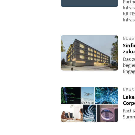
Partn
Infra
KRITI
Infra
NEWS
Sinf
zuku
Das z
begle
Enga
NEWS
Lake
Corp
Facht
Summi