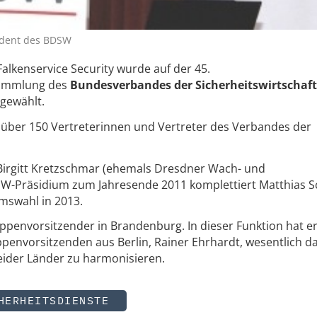
sident des BDSW
alkenservice Security wurde auf der 45.
sammlung des
Bundesverbandes der Sicherheitswirtschaf
gewählt.
 über 150 Vertreterinnen und Vertreter des Verbandes der
irgitt Kretzschmar (ehemals Dresdner Wach- und
SW-Präsidium zum Jahresende 2011 komplettiert Matthias S
umswahl in 2013.
ppenvorsitzender in Brandenburg. In dieser Funktion hat e
nvorsitzenden aus Berlin, Rainer Ehrhardt, wesentlich d
beider Länder zu harmonisieren.
HERHEITSDIENSTE