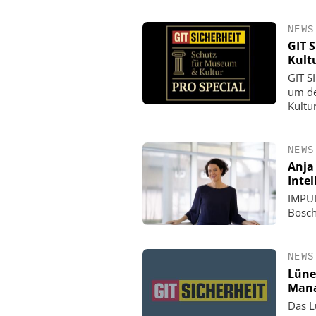
NEWS
GIT 
Kult
GIT S
um de
Kultu
NEWS
Anja
Inte
IMPUL
Bosch
NEWS
Lüne
Mana
Das L