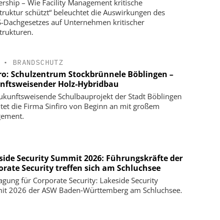
ership – Wie Facility Management kritische
struktur schützt“ beleuchtet die Auswirkungen des
S-Dachgesetzes auf Unternehmen kritischer
strukturen.
•
BRANDSCHUTZ
iro: Schulzentrum Stockbrünnele Böblingen –
nftsweisender Holz-Hybridbau
ukunftsweisende Schulbauprojekt der Stadt Böblingen
itet die Firma Sinfiro von Beginn an mit großem
gement.
side Security Summit 2026: Führungskräfte der
orate Security treffen sich am Schluchsee
agung für Corporate Security: Lakeside Security
t 2026 der ASW Baden‑Württemberg am Schluchsee.