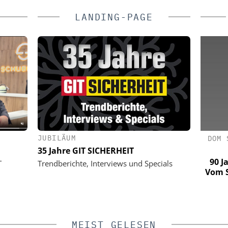
LANDING-PAGE
JUBILÄUM
S GMBH
ASSA ABLOY SICHERHEITSTECHNIK
DOM 
GMBH
35 Jahre GIT SICHERHEIT
: Extreme
 ohne
Schließtechnik im Wandel: Die
90 J
T
Trendberichte, Interviews und Specials
Merkur Spiel-Arena setzt auf eCliq
Vom S
MEIST GELESEN