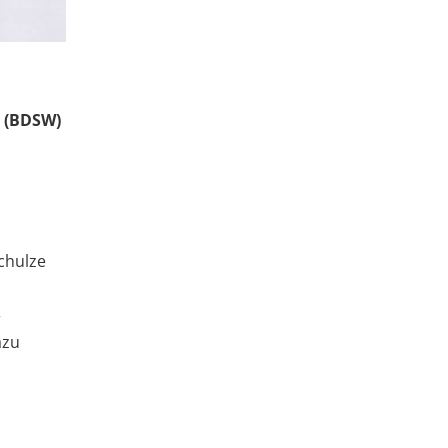
t (BDSW)
chulze
r
azu