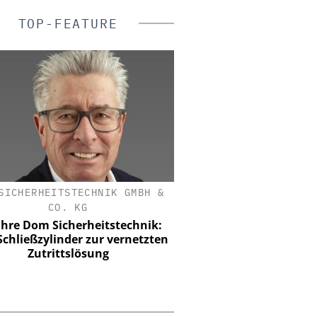
TOP-FEATURE
SICHERHEITSTECHNIK GMBH &
ASSA ABLOY SICHERHEI
CO. KG
GMBH
ahre Dom Sicherheitstechnik:
KRITIS-Dachgesetz in Kr
chließzylinder zur vernetzten
zählt die Umset
Zutrittslösung