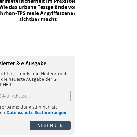
Wie Hanwha Vision Si
etersicherheit im Praxistest:
Effizienz und Verlustpr
 das urbane Testgelände von
definiert
n-TPS reale Angriffsszenarien
sichtbar macht
letter & e-Ausgabe
ichten, Trends und Hintergründe
 die neueste Ausgabe der GIT
RHEIT
hrer Anmeldung stimmen Sie
ren
Datenschutz-Bestimmungen
ABSENDEN