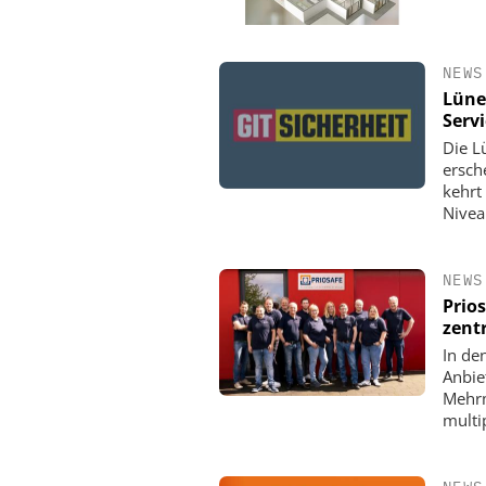
NEWS
Lüne
Serv
Die L
ersch
kehrt
Nivea
NEWS
Prio
zent
In de
Anbie
Mehrm
multip