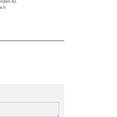
inden Az.
ach