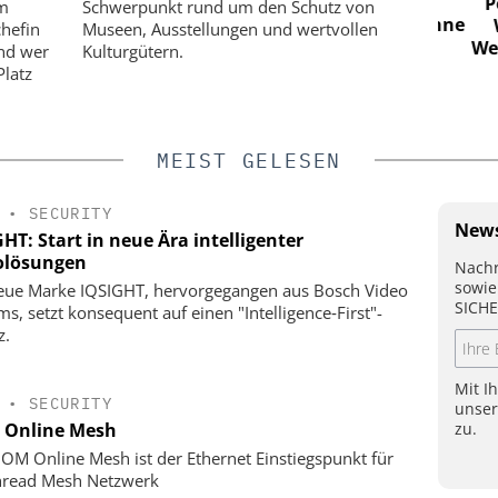
zuverlässige mobile
Perim
um
Schwerpunkt rund um den Schutz von
Videoüberwachung erreichen – ohne
Wie
chefin
Museen, Ausstellungen und wertvollen
das Budget zu sprengen
Wehrha
und wer
Kulturgütern.
Platz
MEIST GELESEN
•
SECURITY
News
HT: Start in neue Ära intelligenter
olösungen
Nachr
sowie
eue Marke IQSIGHT, hervorgegangen aus Bosch Video
SICHE
ms, setzt konsequent auf einen "Intelligence‑First"-
z.
Mit I
•
SECURITY
unse
zu.
Online Mesh
OM Online Mesh ist der Ethernet Einstiegspunkt für
hread Mesh Netzwerk