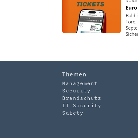
NEWS
Euro
Bald 
Tore. 
Septe
Siche
Themen
Management
Security
Brandschutz
IT-Security
Safety