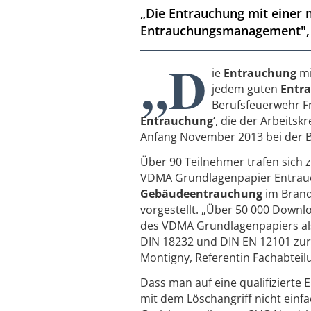
„Die Entrauchung mit einer 
Entrauchungsmanagement", er
„D
ie
Entrauchung
mi
jedem guten
Entr
Berufsfeuerwehr Fr
Entrauchung‘
, die der Arbeits
Anfang November 2013 bei der Be
Über 90 Teilnehmer trafen sich
VDMA Grundlagenpapier Entrauc
Gebäudeentrauchung
im Brand
vorgestellt. „Über 50 000 Down
des VDMA Grundlagenpapiers al
DIN 18232 und DIN EN 12101 zur
Montigny, Referentin Fachabteil
Dass man auf eine qualifizier
mit dem Löschangriff nicht einfa