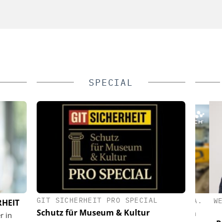
SPECIAL
GIT SICHERHEIT PRO SPECIAL
ASTRUCTURE
SEMTECH /SIERRA WIRELESS S.A.
WEHR
RHEIT
Schutz für Museum & Kultur
d NIS2
Wie europäische Unternehmen
r in