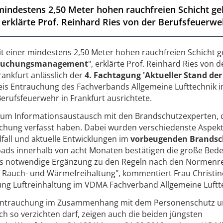
mindestens 2,50 Meter hohen rauchfreien Schicht ge
klärte Prof. Reinhard Ries von der Berufsfeuerweh
t einer mindestens 2,50 Meter hohen rauchfreien Schicht g
auchungsmanagement
", erklärte Prof. Reinhard Ries von d
ankfurt anlässlich der
4. Fachtagung 'Aktueller Stand der
kreis Entrauchung des Fachverbands Allgemeine Lufttechnik 
rufsfeuerwehr in Frankfurt ausrichtete.
 zum Informationsaustausch mit den Brandschutzexperten, 
hung verfasst haben. Dabei wurden verschiedenste Aspekt
fall und aktuelle Entwicklungen im
vorbeugenden Brandsc
loads innerhalb von acht Monaten bestätigen die große Bed
s notwendige Ergänzung zu den Regeln nach den Normenr
 Rauch- und Wärmefreihaltung", kommentiert Frau Christin
ung Luftreinhaltung im VDMA Fachverband Allgemeine Luftt
te Entrauchung im Zusammenhang mit dem Personenschutz 
ch so verzichten darf, zeigen auch die beiden jüngsten