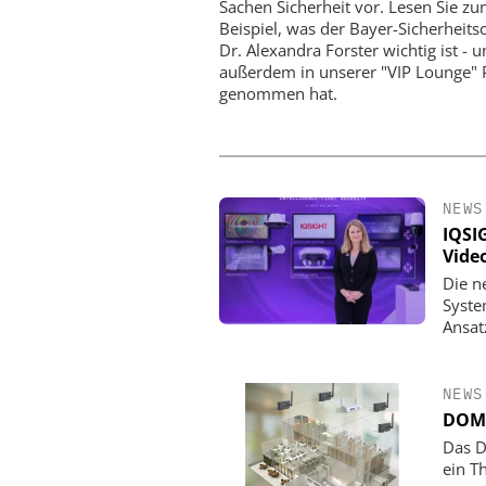
Sachen Sicherheit vor. Lesen Sie z
Beispiel, was der Bayer-Sicherheits
Dr. Alexandra Forster wichtig ist - 
außerdem in unserer "VIP Lounge" 
genommen hat.
NEWS
IQSIG
Vide
Die n
Syste
Ansat
NEWS
DOM 
Das D
ein T