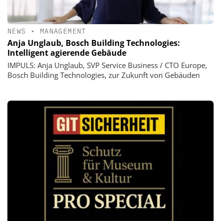
NEWS
•
MANAGEMENT
Anja Unglaub, Bosch Building Technologies:
Intelligent agierende Gebäude
IMPULS: Anja Unglaub, SVP Service Business / CTO Europe,
Bosch Building Technologies, zur Zukunft von Gebäuden