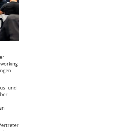
er
tworking
ungen
Aus- und
̈ber
len
Vertreter