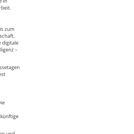
e in
beit.
bis zum
schaft,
 digitale
ligenz –
essetagen
est
Die
künftige
ken und