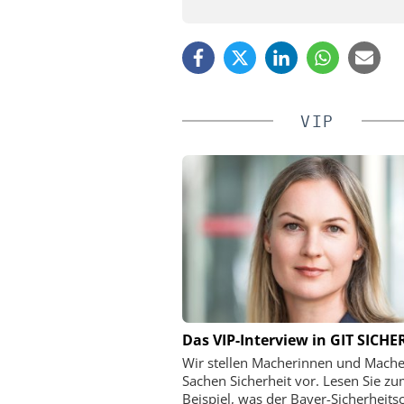
VIP
KOELNMESSE GMBH
KLÜH SERVICE MANAGE
Das VIP-Interview in GIT SICHE
Expo 2026 - Leitmesse für
Interview mit Klüh Se
Wir stellen Macherinnen und Mache
de, kritische Kommunikation
Geschäftsführer Sven 
Sachen Sicherheit vor. Lesen Sie z
über integriert
Beispiel, was der Bayer-Sicherheits