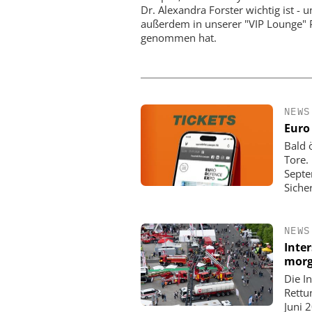
Alarmempfangsstelle 
Dr. Alexandra Forster wichtig ist - 
Notruf- und Serviceleits
außerdem in unserer "VIP Lounge" 
genommen hat.
NEWS
Euro
Bald 
Tore. 
Septe
Siche
NEWS
Inte
mor
Die I
Rettu
Juni 