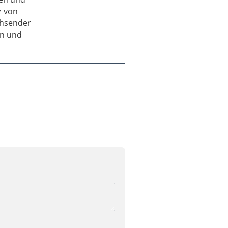
z von
chsender
en und