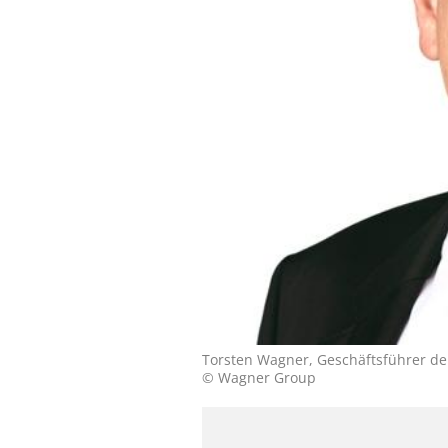
Torsten Wagner, Geschäftsführer d
© Wagner Group