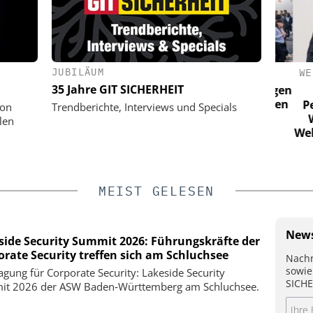
JUBILÄUM
BH
EUCHNER GMBH + CO. KG
WEHR
35 Jahre GIT SICHERHEIT
esse für
Euchner mit IO-Link-Safety-Lösungen
munikation
auf der Hannover Messe: Die letzten
Perim
von
Trendberichte, Interviews und Specials
20 Meter im Fokus
Wie
len
Wehrha
MEIST GELESEN
News
side Security Summit 2026: Führungskräfte der
orate Security treffen sich am Schluchsee
Nachr
sowie
agung für Corporate Security: Lakeside Security
SICHE
t 2026 der ASW Baden‑Württemberg am Schluchsee.