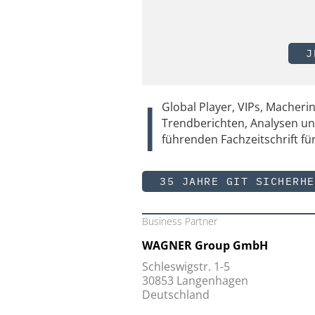
J
|
Global Player, VIPs, Macher
Trendberichten, Analysen 
führenden Fachzeitschrift für
35 JAHRE GIT SICHERHE
Business Partner
WAGNER Group GmbH
Schleswigstr. 1-5
30853 Langenhagen
Deutschland