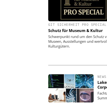
GIT SICHERHEIT PRO SPECIAL
KOELNMESSE GM
Schutz für Museum & Kultur
PMRExpo 2026 - Leitm
hybride, kritische Kom
Schwerpunkt rund um den Schutz 
Museen, Ausstellungen und wertvol
Kulturgütern.
NEWS
Lake
Corp
Facht
Summi