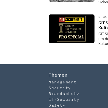
Siche
NEWS
GIT 
Kult
GIT S
um de
Kultu
Themen
Management
Security
Brandschutz
IT-Security
Safety