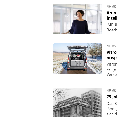
NEWS
Anja
Inte
IMPUL
Bosch
NEWS
Vitr
ansp
Vitro
zeige
Verke
NEWS
75 J
Das B
jähri
sich 