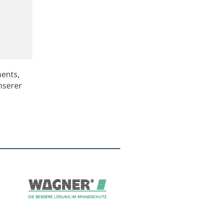
ments,
nserer