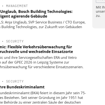
•
MANAGEMENT
Mit I
 Unglaub, Bosch Building Technologies:
unse
zu.
lligent agierende Gebäude
S: Anja Unglaub, SVP Service Business / CTO Europe,
 Building Technologies, zur Zukunft von Gebäuden
•
SECURITY
onic: Flexible Verkehrsüberwachung für
ruchsvolle und wechselnde Einsatzorte
nic und ihre Servicegesellschaften ERA und Vetro
n auf der GPEC 2026 in Leipzig Systeme zur
hrsüberwachung für verschiedene Einsatzszenarien.
•
SECURITY
ahre Bundeskriminalamt
undeskriminalamt (BKA) feiert in diesem Jahr sein 75-
ges Bestehen. Seit seiner Gründung im Jahr 1951 hat
die Behörde zu einer zentralen Säule der deutschen