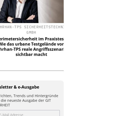
HAN-TPS SICHERHEITSTECHNIK
DOM SICHERHEITSTECHN
GMBH
CO. KG
etersicherheit im Praxistest:
90 Jahre Dom Sicherhei
 das urbane Testgelände von
Vom Schließzylinder zur
n-TPS reale Angriffsszenarien
Zutrittslösun
sichtbar macht
letter & e-Ausgabe
ichten, Trends und Hintergründe
 die neueste Ausgabe der GIT
RHEIT