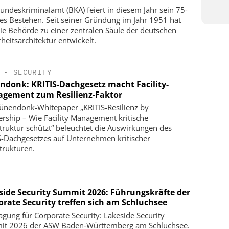
undeskriminalamt (BKA) feiert in diesem Jahr sein 75-
ges Bestehen. Seit seiner Gründung im Jahr 1951 hat
die Behörde zu einer zentralen Säule der deutschen
rheitsarchitektur entwickelt.
•
SECURITY
ndonk: KRITIS-Dachgesetz macht Facility-
gement zum Resilienz-Faktor
ünendonk-Whitepaper „KRITIS-Resilienz by
ership – Wie Facility Management kritische
struktur schützt“ beleuchtet die Auswirkungen des
S-Dachgesetzes auf Unternehmen kritischer
strukturen.
side Security Summit 2026: Führungskräfte der
orate Security treffen sich am Schluchsee
agung für Corporate Security: Lakeside Security
t 2026 der ASW Baden‑Württemberg am Schluchsee.