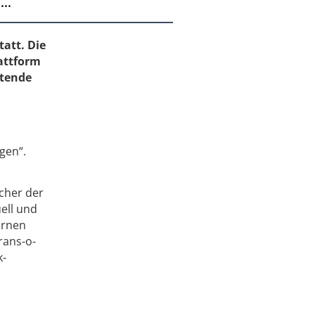
..
tatt. Die
attform
utende
d
gen“.
icher der
ell und
ternen
rans-o-
k-