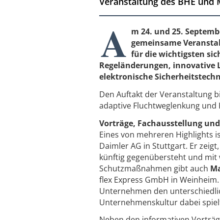
Veranstaltung des BHE und Me
A
m 24. und 25. Septembe
gemeinsame Veranstalt
für die wichtigsten s
Regeländerungen, innovative
elektronische Sicherheitstech
Den Auftakt der Veranstaltung 
adaptive Fluchtweglenkung und
Vorträge, Fachausstellung un
Eines von mehreren Highlights i
Daimler AG in Stuttgart. Er zei
künftig gegenübersteht und mit 
Schutzmaßnahmen gibt auch
Ma
flex Express GmbH in Weinheim. 
Unternehmen den unterschiedlic
Unternehmenskultur dabei spiel
Neben den informativen Vorträ