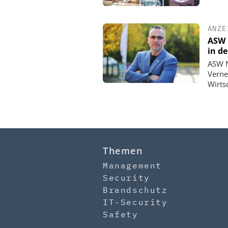
ANZE
ASW 
in d
ASW N
Verne
Wirts
Themen
Management
Security
Brandschutz
IT-Security
Safety