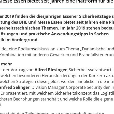
sse Essen bietet seit Jahren eine Plattform für die .
r 2019 finden die diesjährigen Essener Sicherheitstage s
ung des BHE und Messe Essen bietet seit Jahren eine Pl
icherheitstechnischen Themen. Im Jahr 2019 stehen bede
 Lösungen und praktische Anwendungstipps in Sachen
nik im Vordergrund.
bildet eine Podiumsdiskussion zum Thema „Dynamische un
 Kombination mit anderen Gewerken und Brandfallsteuerun
d mehr
st der Vortrag von
Alfred Biesinger
, Sicherheitsverantwortl
gt, welchen besonderen Herausforderungen der Konzern aktu
welchen Strategien diese gelöst werden. Einblicke in die in
nfred Selinger
, Division Manager Corporate Security der T
Er präsentiert, mit welchem Sicherheitskonzept das Logisti
hsten Bedrohungen standhält und welche Rolle die eigene
t.
gen steht den Teilnehmern auch eine namhaft besetzte