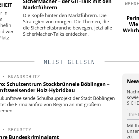
SicherMacher – der GIT-Talk mit den
LESS S.A.
DUPONT DE NEMOURS GMBH
WEHR
RHEIT
Marktführern
ernehmen
Tyvek APX 400 Overall: Extreme
r in
Die Köpfe hinter den Marktführern. Die
ile
Atmungs-Aktivität ohne
Perim
um
Strategien von morgen. Die Themen, die
chen – ohne
Kompromisse
Wie
chefin
die Sicherheitsbranche bewegen. Jetzt alle
engen
Wehrha
und wer
SicherMacher-Talks entdecken.
Platz
MEIST GELESEN
•
BRANDSCHUTZ
News
iro: Schulzentrum Stockbrünnele Böblingen –
nftsweisender Holz-Hybridbau
Nachr
sowie
ukunftsweisende Schulbauprojekt der Stadt Böblingen
SICHE
itet die Firma Sinfiro von Beginn an mit großem
gement.
Mit I
•
SECURITY
unse
zu.
ahre Bundeskriminalamt