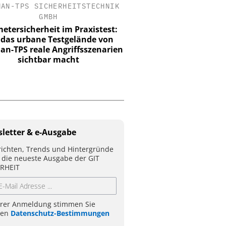
HAN-TPS SICHERHEITSTECHNIK
SIEMENS AG SMART INFR
GMBH
Webinar: KRITIS un
etersicherheit im Praxistest:
 das urbane Testgelände von
n-TPS reale Angriffsszenarien
sichtbar macht
letter & e-Ausgabe
ichten, Trends und Hintergründe
 die neueste Ausgabe der GIT
RHEIT
hrer Anmeldung stimmen Sie
ren
Datenschutz-Bestimmungen