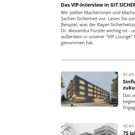
ES C.ED. SCHULTE GMBH
SEMTECH /SIERRA WIRE
Das VIP-Interview in GIT SICHE
ZYLINDERSCHLOSSFABRIK
Wie europäische Unt
Wir stellen Macherinnen und Mache
zuverlässige mob
27001 zertifiziert: CES macht
Sachen Sicherheit vor. Lesen Sie z
Videoüberwachung errei
nformationssicherheit zur
Beispiel, was der Bayer-Sicherheits
das Budget zu spr
Managementdisziplin
Dr. Alexandra Forster wichtig ist - 
außerdem in unserer "VIP Lounge" 
genommen hat.
NEWS
Sinf
zuku
Das z
begle
Enga
NEWS
75 J