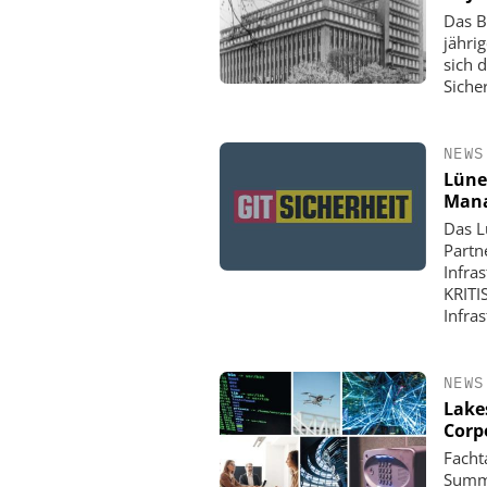
Das B
jähri
sich 
Siche
NEWS
Lüne
Mana
Das L
Partn
Infra
KRITI
Infra
NEWS
Lake
Corp
Facht
Summi