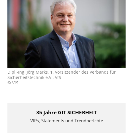
Dipl.-Ing. Jörg Marks, 1. Vorsitzender des Verbands für
Sicherheitstechnik e.V., VfS
© VfS
35 Jahre GIT SICHERHEIT
VIPs, Statements und Trendberichte