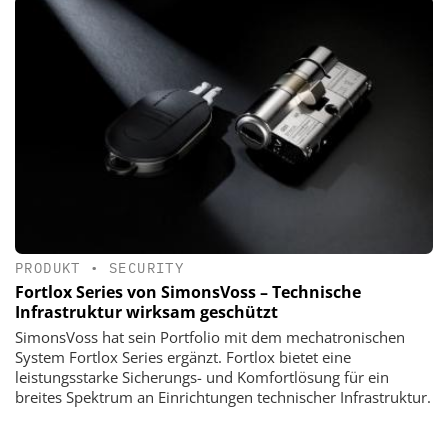
PRODUKT
•
SECURITY
Fortlox Series von SimonsVoss – Technische
Infrastruktur wirksam geschützt
SimonsVoss hat sein Portfolio mit dem mechatronischen
System Fortlox Series ergänzt. Fortlox bietet eine
leistungsstarke Sicherungs- und Komfortlösung für ein
breites Spektrum an Einrichtungen technischer Infrastruktur.