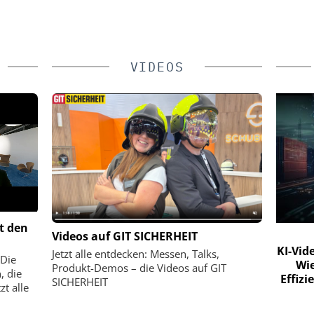
VIDEOS
t den
TSTECHNIK
CIBORIUS SECURITY & SERVICE
Videos auf GIT SICHERHEIT
SOLUTIONS BERLIN GMBH
KI-Vid
Jetzt alle entdecken: Messen, Talks,
 Die
Wie
del: Die
20 Jahre Ciborius – 10 Jahre
Produkt-Demos – die Videos auf GIT
, die
Effiz
 auf eCliq
Innovation und Entwicklung ohne
SICHERHEIT
t alle
Unterbrechung