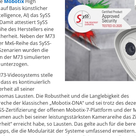
ie
Mobotix
High
uf Basis künstlicher
ntelligence, AI) das SySS
 Damit attestiert SySS
he des Herstellers eine
cherheit. Neben der M73
er Mx6-Reihe das SySS-
 Szenarien wurden die
 der M73 simulierten
n unterzogen.
M73-Videosystems stelle
ass es kontinuierlich
heit all seiner
omas Lausten. Die Robustheit und die Langlebigkeit des
che der klassischen „Mobotix-DNA“ und sei trotz des deze
S-Zertifizierung der offenen Mobotix-7-Plattform und der M
men auch bei seiner leistungsstärksten Kamerareihe das Zi
eit“ erreicht habe, so Lausten. Das gelte auch für die berei
Apps, die die Modularität der Systeme umfassend erweitern.