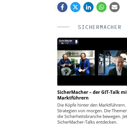
SICHERMACHER
SicherMacher – der GIT-Talk mi
AN-TPS SICHERHEITSTECHNIK
ASSA ABLOY SICHERHEI
Marktführern
GMBH
GMBH
Die Köpfe hinter den Marktführern.
etersicherheit im Praxistest:
Schließtechnik im Wan
Strategien von morgen. Die Themen
das urbane Testgelände von
Merkur Spiel-Arena setzt
die Sicherheitsbranche bewegen. Jetz
n-TPS reale Angriffsszenarien
SicherMacher-Talks entdecken.
sichtbar macht