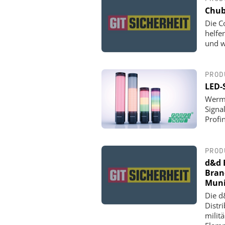
Chub
Die C
helfe
und w
PROD
LED-
Werma
Signa
Profin
PROD
d&d 
Bran
Muni
Die d
Distr
milit