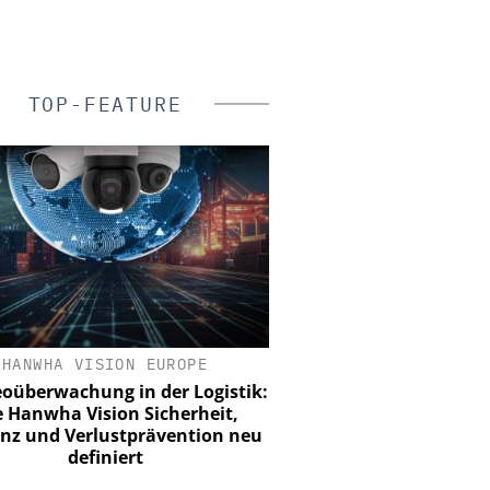
TOP-FEATURE
HANWHA VISION EUROPE
SEMTECH /SIERRA WIRE
eoüberwachung in der Logistik:
Wie europäische Unt
 Hanwha Vision Sicherheit,
zuverlässige mo
ienz und Verlustprävention neu
Videoüberwachung errei
definiert
das Budget zu spr