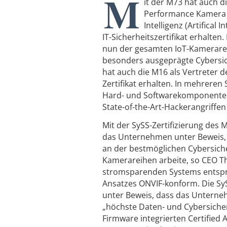
M
it der M73 hat auch d
Performance Kamera a
Intelligenz (Artifical I
IT-Sicherheitszertifikat erhalten.
nun der gesamten IoT-Kamerarei
besonders ausgeprägte Cybersi
hat auch die M16 als Vertreter d
Zertifikat erhalten. In mehreren
Hard- und Softwarekomponenten
State-of-the-Art-Hackerangriffe
Mit der SySS-Zertifizierung des 
das Unternehmen unter Beweis, d
an der bestmöglichen Cybersicher
Kamerareihen arbeite, so CEO Th
stromsparenden Systems entspre
Ansatzes ONVIF-konform. Die SyS
unter Beweis, dass das Unterneh
„höchste Daten- und Cybersicherh
Firmware integrierten Certified 