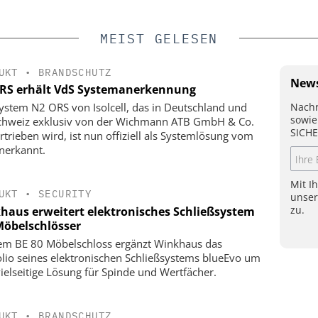
MEIST GELESEN
UKT
•
BRANDSCHUTZ
News
RS erhält VdS Systemanerkennung
Nachr
ystem N2 ORS von Isolcell, das in Deutschland und
sowie
chweiz exklusiv von der Wichmann ATB GmbH & Co.
SICHE
rtrieben wird, ist nun offiziell als Systemlösung vom
nerkannt.
Mit I
UKT
•
SECURITY
unse
zu.
haus erweitert elektronisches Schließsystem
öbelschlösser
em BE 80 Möbelschloss ergänzt Winkhaus das
olio seines elektronischen Schließsystems blueEvo um
vielseitige Lösung für Spinde und Wertfächer.
UKT
•
BRANDSCHUTZ