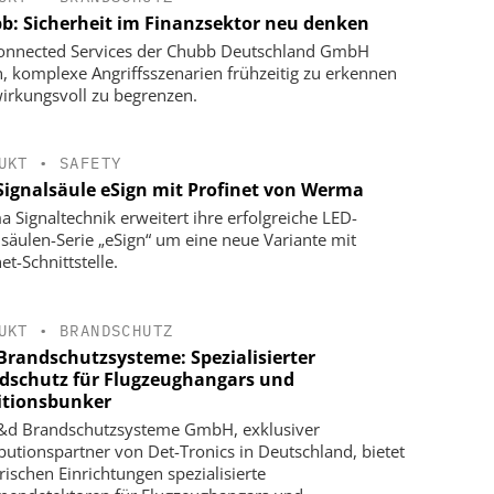
b: Sicherheit im Finanzsektor neu denken
onnected Services der Chubb Deutschland GmbH
n, komplexe Angriffsszenarien frühzeitig zu erkennen
irkungsvoll zu begrenzen.
UKT
•
SAFETY
Signalsäule eSign mit Profinet von Werma
 Signaltechnik erweitert ihre erfolgreiche LED-
lsäulen-Serie „eSign“ um eine neue Variante mit
et-Schnittstelle.
UKT
•
BRANDSCHUTZ
Brandschutzsysteme: Spezialisierter
dschutz für Flugzeughangars und
tionsbunker
&d Brandschutzsysteme GmbH, exklusiver
ibutionspartner von Det-Tronics in Deutschland, bietet
ärischen Einrichtungen spezialisierte