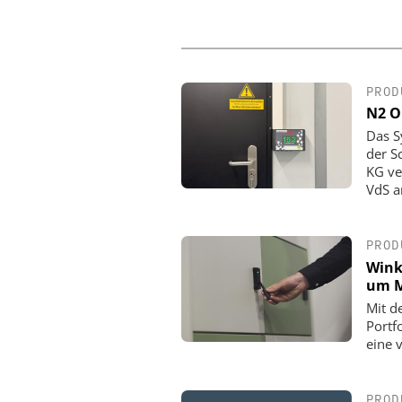
PROD
N2 O
Das S
der S
KG ve
VdS a
PROD
Wink
um M
Mit d
Portf
eine 
PROD