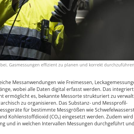
bei, Gasmessungen effizient zu planen und korrekt durchzuführen
lreiche Messanwendungen wie Freimessen, Leckagemessung
nge, wobei alle Daten digital erfasst werden. Das integrier
 ermöglicht es, bekannte Messorte strukturiert zu verwal
rchisch zu organisieren. Das Substanz- und Messprofil-
essgeräte für bestimmte Messgrößen wie Schwefelwasserst
und Kohlenstoffdioxid (CO₂) eingesetzt werden. Zudem wird
ung und in welchen Intervallen Messungen durchgeführt un