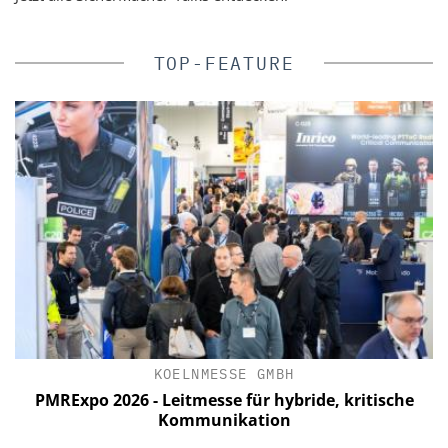
TOP-FEATURE
KOELNMESSE GMBH
C
PMRExpo 2026 - Leitmesse für hybride, kritische
Kommunikation