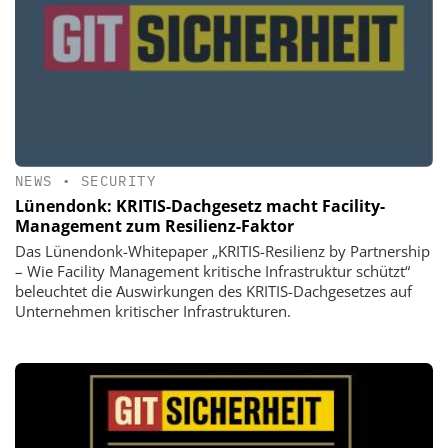
NEWS
•
SECURITY
Lünendonk: KRITIS-Dachgesetz macht Facility-
Management zum Resilienz-Faktor
Das Lünendonk-Whitepaper „KRITIS-Resilienz by Partnership
– Wie Facility Management kritische Infrastruktur schützt“
beleuchtet die Auswirkungen des KRITIS-Dachgesetzes auf
Unternehmen kritischer Infrastrukturen.