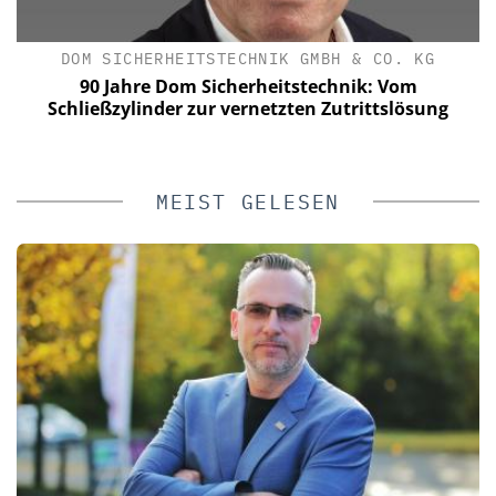
DOM SICHERHEITSTECHNIK GMBH & CO. KG
90 Jahre Dom Sicherheitstechnik: Vom
W
Schließzylinder zur vernetzten Zutrittslösung
V
MEIST GELESEN