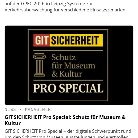
auf der GPEC 2026 in Leipzig Systeme zur
Verkehrsüberwachung für verschiedene Einsatzszenarien.
NEWS
•
MANAGEMENT
GIT SICHERHEIT Pro Special: Schutz für Museum &
Kultur
GIT SICHERHEIT Pro Special – der digitale Schwerpunkt rund
um den Schutz von Museen, Ausstellungen und wertvollen