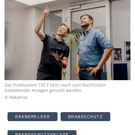
Das Funksystem 155 F kann auch zum Nachrüsten
bestehender Anlagen genutzt werden.
© Hekatron
BRANDMELDER
BRANDSCHUTZ
BRANDSCHUTZANLAGE