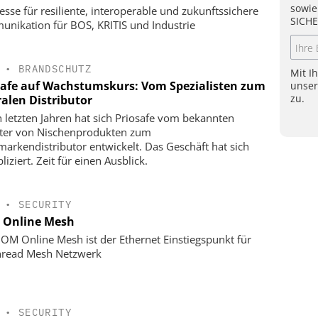
sowie
esse für resiliente, interoperable und zukunftssichere
SICHE
nikation für BOS, KRITIS und Industrie
•
BRANDSCHUTZ
Mit I
safe auf Wachstumskurs: Vom Spezialisten zum
unse
zu.
ralen Distributor
n letzten Jahren hat sich Priosafe vom bekannten
ter von Nischenprodukten zum
arkendistributor entwickelt. Das Geschäft hat sich
liziert. Zeit für einen Ausblick.
•
SECURITY
Online Mesh
OM Online Mesh ist der Ethernet Einstiegspunkt für
hread Mesh Netzwerk
•
SECURITY