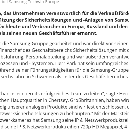
er bei Samsung Techwin Europe
 das Unternehmen verantwortlich für die Verkaufsför
ützung der Sicherheitslösungen und -Anlagen von Sams
fachleute und Verbraucher in Europa, Russland und den
als seinen neuen Geschäftsführer ernannt.
ür die Samsung-Gruppe gearbeitet und war direkt vor seiner
Finanzchef des Geschäftsbereichs Sicherheitslösungen mit 
bsführung, Personalabteilung und war außerdem verantwo
rozessen und - Systemen. Herr Park hat sein umfangreiche
hrend seiner Führungstätigkeiten für die Samsung-Gruppe
 sechs Jahre in Schweden als Leiter des Geschäftsbereiches
hance, ein bereits erfolgreiches Team zu leiten", sagte Herr
schen Hauptquartier in Chertsey, Großbritannien, haben wir
olg unserer analogen Produkte sind wir fest entschlossen, u
etzwerksicherheitslösungen zu behaupten." Mit der Markte
tzwerkkameras hat Samsung seine IP & Netzwerkproduktrei
nd seine IP & Netzwerkproduktreihen 720p HD Megapixel, 4-