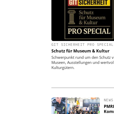
GIT SICHERHEIT PRO SPECIAL
KLÜH SERVICE MANAGE
Schutz für Museum & Kultur
Interview mit Klüh Se
Geschäftsführer Sven 
Schwerpunkt rund um den Schutz 
über integriert
Museen, Ausstellungen und wertvol
Alarmempfangsstelle 
Kulturgütern.
Notruf- und Serviceleits
NEWS
PMRE
Kom