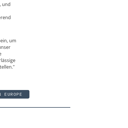
, und
erend
sein, um
unser
e
lässige
ellen."
N EUROPE