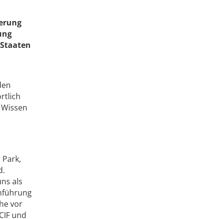
derung
ung
 Staaten
den
rtlich
s Wissen
 Park,
d.
ns als
inführung
he vor
CIF und