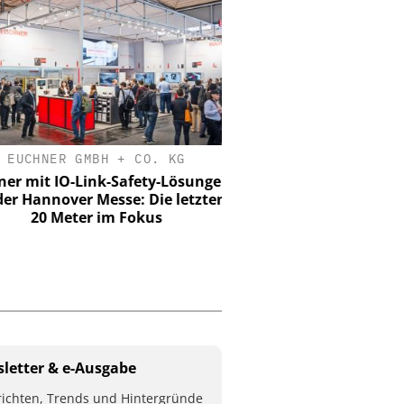
EUCHNER GMBH + CO. KG
WEHRHAN-TPS SICHERHE
GMBH
r mit IO-Link-Safety-Lösungen
er Hannover Messe: Die letzten
Perimetersicherheit im 
20 Meter im Fokus
Wie das urbane Testge
Wehrhan-TPS reale Angri
sichtbar mac
letter & e-Ausgabe
ichten, Trends und Hintergründe