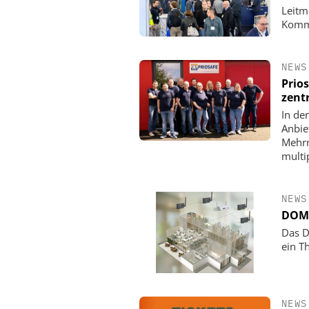
Leitm
Kommu
NEWS
Prio
zent
In de
Anbie
Mehrm
multip
NEWS
DOM 
Das D
ein T
NEWS