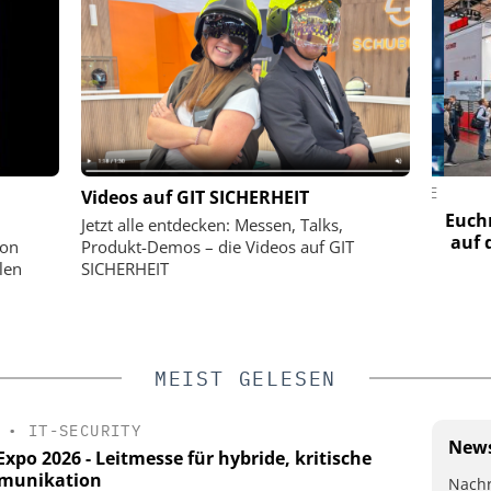
MENT GMBH
SIEMENS AG SMART INFRASTRUCTURE
Videos auf GIT SICHERHEIT
curity-
Webinar: KRITIS und NIS2
Euchne
Jetzt alle entdecken: Messen, Talks,
Horstmann
auf d
von
Produkt-Demos – die Videos auf GIT
e
len
SICHERHEIT
(AES) und
telle (NSL)
MEIST GELESEN
•
IT-SECURITY
News
xpo 2026 - Leitmesse für hybride, kritische
munikation
Nachr