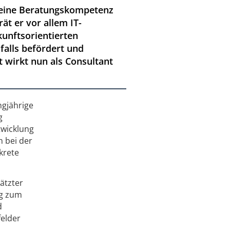
seine Beratungskompetenz
ät er vor allem IT-
kunftsorientierten
alls befördert und
t wirkt nun als Consultant
ngjährige
g
twicklung
 bei der
krete
ätzter
ng zum
d
felder