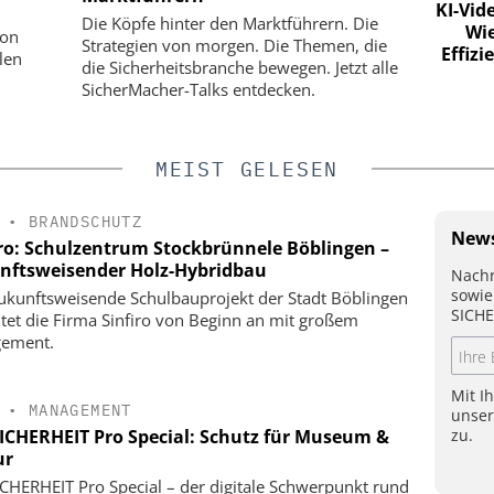
GMBH
KI-Vid
Die Köpfe hinter den Marktführern. Die
Wie
tstechnik:
KRITIS-Dachgesetz in Kraft: Jetzt
von
Strategien von morgen. Die Themen, die
Effiz
 vernetzten
zählt die Umsetzung
len
die Sicherheitsbranche bewegen. Jetzt alle
g
SicherMacher-Talks entdecken.
MEIST GELESEN
•
BRANDSCHUTZ
News
iro: Schulzentrum Stockbrünnele Böblingen –
nftsweisender Holz-Hybridbau
Nachr
sowie
ukunftsweisende Schulbauprojekt der Stadt Böblingen
SICHE
itet die Firma Sinfiro von Beginn an mit großem
gement.
Mit I
•
MANAGEMENT
unse
zu.
SICHERHEIT Pro Special: Schutz für Museum &
ur
ICHERHEIT Pro Special – der digitale Schwerpunkt rund