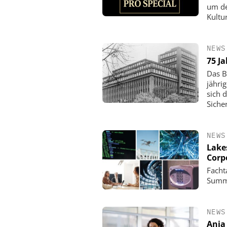
um de
Kultu
NEWS
75 J
Das B
jähri
sich 
Siche
NEWS
Lake
Corp
Facht
Summi
NEWS
Anja