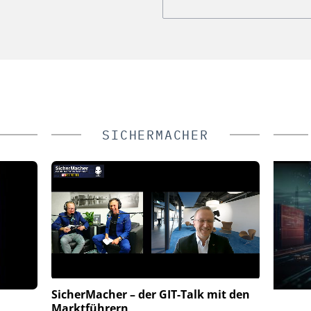
SICHERMACHER
SicherMacher – der GIT-Talk mit den
IK GMBH &
ASSA ABLOY SICHERHEITSTECHNIK
Marktführern