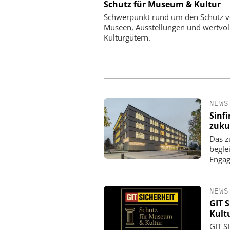
CO. KG
Schutz für Museum & Kultur
Expo 2026 - Leitmesse für
de, kritische Kommunikation
90 Jahre Dom Sicherhei
Schwerpunkt rund um den Schutz 
Vom Schließzylinder zur
Museen, Ausstellungen und wertvol
Zutrittslösun
Kulturgütern.
NEWS
Sinf
zuku
Das z
begle
Enga
NEWS
GIT 
Kult
GIT S