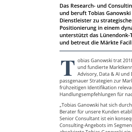
Das Research- und Consulti
und beruft Tobias Ganowski 
Dienstleister zu strategisch
Positionierung in einem dy
unterstützt das Lünendonk-T
und betreut die Märkte Facil
T
obias Ganowski trat 2018
und fundierte Marktkennt
Advisory, Data & AI und 
passgenauer Strategien zur Mar
frühzeitigen Identifikation rele
Handlungsempfehlungen für nach
„Tobias Ganowski hat sich durch
Berater für unsere Kunden etabl
Senior Consultant ist ein konse
Consulting-Angebots im Segment 
absolvierte Tobias Ganowski ein