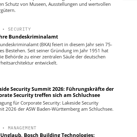
n Schutz von Museen, Ausstellungen und wertvollen
rgütern.
•
SECURITY
ahre Bundeskriminalamt
undeskriminalamt (BKA) feiert in diesem Jahr sein 75-
ges Bestehen. Seit seiner Gründung im Jahr 1951 hat
die Behörde zu einer zentralen Säule der deutschen
rheitsarchitektur entwickelt.
side Security Summit 2026: Führungskräfte der
orate Security treffen sich am Schluchsee
agung für Corporate Security: Lakeside Security
t 2026 der ASW Baden‑Württemberg am Schluchsee.
•
MANAGEMENT
 Unglaub, Bosch Building Technologies: