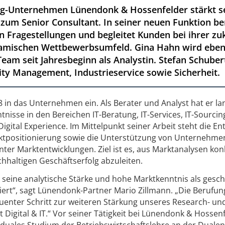
ng-Unternehmen Lünendonk & Hossenfelder stärkt 
zum Senior Consultant. In seiner neuen Funktion ber
en Fragestellungen und begleitet Kunden bei ihrer zu
namischen Wettbewerbsumfeld. Gina Hahn wird ebenf
eam seit Jahresbeginn als Analystin. Stefan Schuber
ity Management, Industrieservice sowie Sicherheit.
 in das Unternehmen ein. Als Berater und Analyst hat er la
nisse in den Bereichen IT-Beratung, IT-Services, IT-Sourcin
Digital Experience. Im Mittelpunkt seiner Arbeit steht die En
ktpositionierung sowie die Unterstützung von Unternehmen
vanter Marktentwicklungen. Ziel ist es, aus Marktanalysen kon
haltigen Geschäftserfolg abzuleiten.
 seine analytische Stärke und hohe Marktkenntnis als gesch
iert“, sagt Lünendonk-Partner Mario Zillmann. „Die Berufu
quenter Schritt zur weiteren Stärkung unseres Research- un
Digital & IT.“ Vor seiner Tätigkeit bei Lünendonk & Hossen
 duales Studium der Betriebswirtschaftslehre an der Dualen