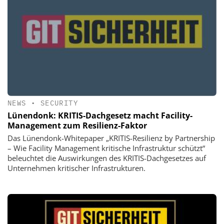
NEWS
•
SECURITY
Lünendonk: KRITIS-Dachgesetz macht Facility-
Management zum Resilienz-Faktor
Das Lünendonk-Whitepaper „KRITIS-Resilienz by Partnership
– Wie Facility Management kritische Infrastruktur schützt“
beleuchtet die Auswirkungen des KRITIS-Dachgesetzes auf
Unternehmen kritischer Infrastrukturen.