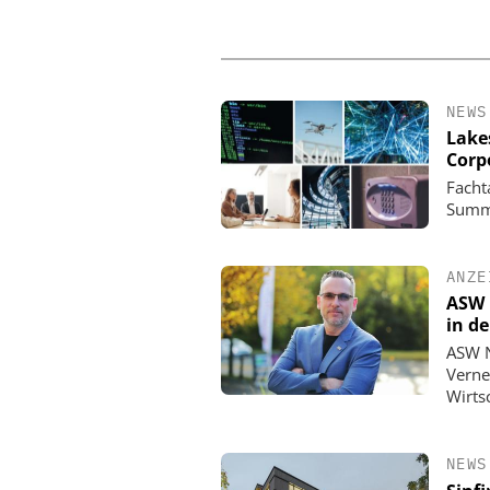
NEWS
Lake
Corp
Facht
Summi
ANZE
ASW 
in d
ASW N
Verne
Wirts
NEWS