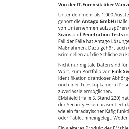
Von der IT-Forensik über Wanz
Unter den mehr als 1.000 Ausstel
gehört die
Antago GmbH
(Halle
von Unternehmen aufzuspüren 
Scans
und
Penetration Tests
ma
Fall der Fälle hat Antago Lösung
Maßnahmen. Dazu gehört auch u
Kriminellen auf die Schliche zu
Nicht nur digitale Daten sind f
Wort. Zum Portfolio von
Fink S
Identifikation drahtloser Abhör
und einer Teleskopkamera für sc
zuverlässig ermöglichen.
EMshield (Halle 5, Stand 220) hat
der Security Essen präsentiert 
wie ein faradayischer Käfig fun
oder Tablet hineingelegt. Wede
Ein weiteres Produkt der EMshiel