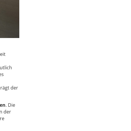
eit
utlich
es
rägt der
sen
. Die
n der
re