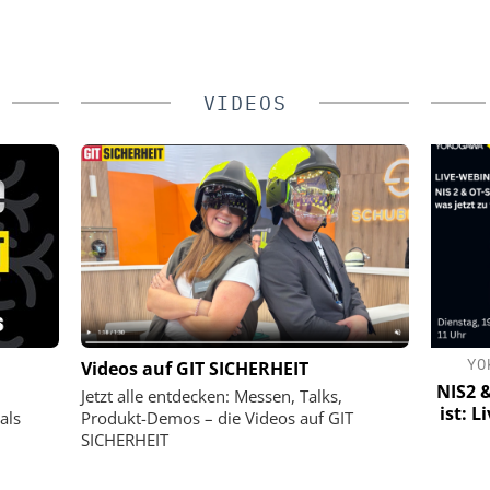
VIDEOS
OPE
SIEMENS AG SMART INFRASTRUCTURE
YOKO
Videos auf GIT SICHERHEIT
 Logistik:
Webinar: KRITIS und NIS2
NIS2 & O
Jetzt alle entdecken: Messen, Talks,
rheit,
ist: Liv
als
Produkt-Demos – die Videos auf GIT
ntion neu
SICHERHEIT