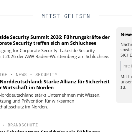
MEIST GELESEN
News
side Security Summit 2026: Führungskräfte der
orate Security treffen sich am Schluchsee
Nachr
sowie
agung für Corporate Security: Lakeside Security
SICHE
t 2026 der ASW Baden‑Württemberg am Schluchsee.
IGE
•
NEWS
•
SECURITY
Mit I
Norddeutschland: Starke Allianz für Sicherheit
unse
zu.
er Wirtschaft im Norden
orddeutschland stärkt Unternehmen mit Wissen,
tzung und Prävention für wirksamen
chaftsschutz im Norden.
•
BRANDSCHUTZ