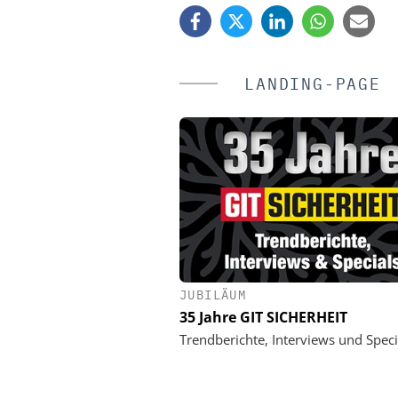
LANDING-PAGE
JUBILÄUM
HANWHA VISION EUR
35 Jahre GIT SICHERHEIT
KI-Videoüberwachung in der
Wie Hanwha Vision Siche
Trendberichte, Interviews und Speci
Effizienz und Verlustpräve
definiert