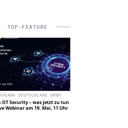
TOP-FEATURE
GAWA DEUTSCHLAND GMBH
CES C.ED. SCHULTE 
ZYLINDERSCHLOSSFA
T Security – was jetzt zu tun
e Webinar am 19. Mai, 11 Uhr
ISO 27001 zertifiziert: C
Informationssicherhei
Managementdiszipl