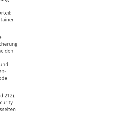
teil:
tainer
e
eicherung
he den
 und
en-
Code
nd 212).
curity
sselten