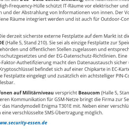
 High-Frequency-Hülle schützt IT-Räume vor elektrischer und
 und der Abstrahlung von Informationen von innen. Der Vor
dene Räume integriert werden und ist auch für Outdoor-Con
ie derzeit sicherste externe Festplatte auf dem Markt ist di
DE
(Halle 5, Stand 210). Sie sei als einzige Festplatte zur Sp
hörden und öffentlichen Stellen zugelassen und entsprec
chutzgesetztes und der EG-Datenschutz-Richtlinien. Eine
-Faktor-Authetifizierung macht den Datenaustausch sicher
Kryptoschlüssel befindet sich auf einer Chipkarte in EC-Kart
e Festplatte eingelegt und zusätzlich ein achtstelliger PIN-
lesbar.
fonen auf Militärniveau
verspricht
Beaucom
(Halle 5, Sta
cheren Kommunikation für GSM-Netze bringt die Firma zur Se
ür das Handymodell Enigma T301E mit. Neben einer verschlü
h eine verschlüsselte SMS-Übertragung möglich.
ww.security-essen.de