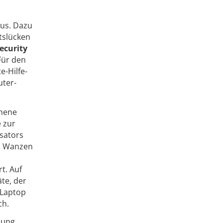
aus. Dazu
itslücken
ecurity
Für den
e-Hilfe-
ter-
chene
 zur
ysators
on Wanzen
t. Auf
te, der
 Laptop
ch.
sung