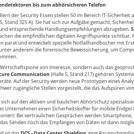
endetektoren bis zum abhörsicheren Telefon
lern der Security Essen stellen 50 im Bereich IT-Sicherheit 
 5, Stand 325 A). Sie hat sich zur Aufgabe gemacht, Sicherhe
und entsprechende Handlungsempfehlungen abzugeben.
S
chen die empfindlichen digitalen Angriffspunkte sichtbar. 
en parat und entwickelt spezielle Notfallhandbücher mit Erst
nter anderem die forensische Beweissicherung, um Compu
 kommen.
ür Wirtschaftspione von Interesse, sondern auch das gespro
ecure Communication
(Halle 5, Stand 217) gehören Systeme
geräte. Auf der Security werden neue Prototypen eines Anal
hwer zugängliche Stellen vorgestellt, die das Aufspüren v
 sich auf den aktiven und baulichen Abhörschutz spezialisier
das Unternehmen einen Sicherheitskoffer für mobile Endgerä
ktioniert: Bei vertraulichen Gesprächen werden Smartphone,
r das Senden noch das Empfangen von Daten ist dann mögli
d ist das
DCS - Data Center Shielding
, eine Raumschirmlö