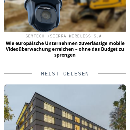
SEMTECH /SIERRA WIRELESS S.A.
C
Wie europäische Unternehmen zuverlässige mobile
Videoüberwachung erreichen – ohne das Budget zu
sprengen
MEIST GELESEN