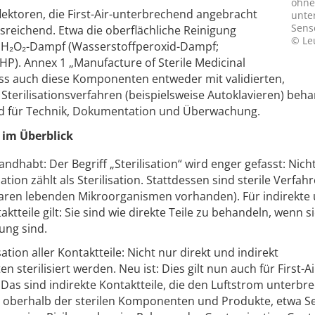
ohne 
lektoren, die First-Air-unterbrechend angebracht
unter
Senso
reichend. Etwa die oberflächliche Reinigung
© Le
er H₂O₂-Dampf (Wasserstoffperoxid-Dampf;
P). Annex 1 „Manufacture of Sterile Medicinal
ass auch diese Komponenten entweder mit validierten,
Sterilisationsverfahren (beispielsweise Autoklavieren) beha
d für Technik, Dokumentation und Überwachung.
 im Überblick
andhabt: Der Begriff „Sterilisation“ wird enger gefasst: Nich
on zählt als Sterilisation. Stattdessen sind sterile Verfah
baren lebenden Mikroorganismen vorhanden). Für indirekte
tteile gilt: Sie sind wie direkte Teile zu behandeln, wenn si
ung sind.
sation aller Kontaktteile: Nicht nur direkt und indirekt
 sterilisiert werden. Neu ist: Dies gilt nun auch für First-Ai
Das sind indirekte Kontaktteile, die den Luftstrom unterbr
ile oberhalb der sterilen Komponenten und Produkte, etwa S