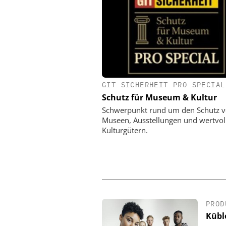
GIT SICHERHEIT PRO SPECIAL
DOM SICHERHEITSTECHN
CO. KG
Schutz für Museum & Kultur
90 Jahre Dom Sicherhei
Schwerpunkt rund um den Schutz 
Vom Schließzylinder zur
Museen, Ausstellungen und wertvol
Zutrittslösun
Kulturgütern.
PROD
Küble