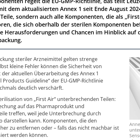
ponenten regelt die EU-GMP-Richtlinie, das teilt Leuz
t mit dem aktualisierten Annex 1 seit Ende August 202
eile, sondern auch alle Komponenten, die als „First
ren, die sich oberhalb der sterilen Komponenten be
he Herausforderungen und Chancen im Hinblick auf d
packung.
kung steriler Arzneimittel gelten strenge
bst kleine Fehler können die Sicherheit von
t der aktuellen Überarbeitung des Annex 1
l Products Guideline“ der EU-GMP-Richtlinie
hmals deutlich verschärft.
rilisation von „First Air“ unterbrechenden Teilen:
rbrechung auf das Pharmaprodukt und
le treffen, weil jede Unterbrechung durch
ko darstellen kann. Komponenten, die den
Anne
er zu entfernen oder – falls das nicht machbar ist
unte
lisiert werden können.
Sens