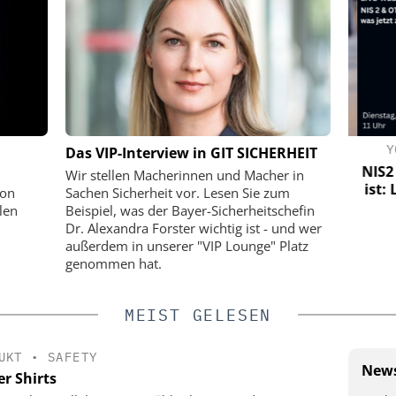
IK GMBH &
CES C.ED. SCHULTE GMBH
YO
Das VIP-Interview in GIT SICHERHEIT
ZYLINDERSCHLOSSFABRIK
NIS2 &
Wir stellen Macherinnen und Macher in
ist: 
tstechnik:
ISO 27001 zertifiziert: CES macht
von
Sachen Sicherheit vor. Lesen Sie zum
 vernetzten
Informationssicherheit zur
len
Beispiel, was der Bayer-Sicherheitschefin
g
Managementdisziplin
Dr. Alexandra Forster wichtig ist - und wer
außerdem in unserer "VIP Lounge" Platz
genommen hat.
MEIST GELESEN
UKT
•
SAFETY
News
r Shirts