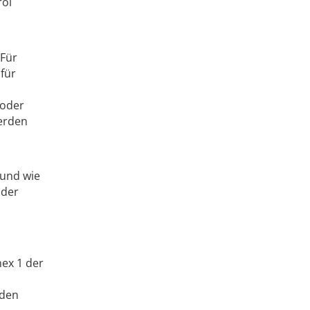
rol
 Für
 für
 oder
werden
und wie
 der
nex 1 der
 den