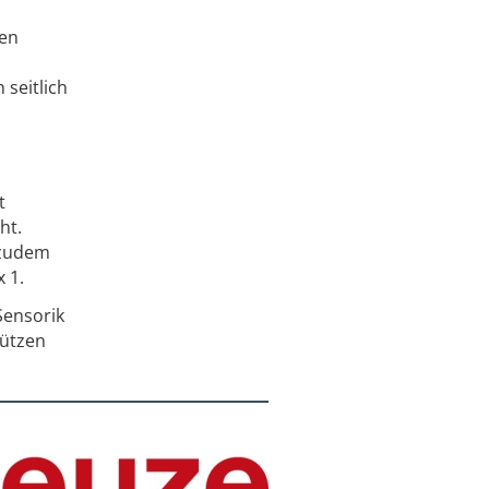
ten
n
 seitlich
t
ht.
 zudem
 1.
Sensorik
tützen