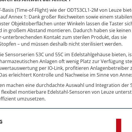
-Basis (Time-of-Flight) wie der ODT53CL1-2M von Leuze bie
 auf Annex 1: Dank großer Reichweiten sowie einem stabile
ter Objektoberflächen unter Winkeln lassen die Taster sich
d in großem Abstand montieren. Dadurch haben sie keinen
Air-unterbrechenden Kontakt zum sterilen Produkt, das sie
 Stopfen – und müssen deshalb nicht sterilisiert werden.
ie Sensorserien 53C und 55C im Edelstahlgehäuse bieten, is
 pharmazeutischen Anlagen oft wenig Platz zur Verfügung ste
wertauswertung per IO-Link, profitieren Anlagenbetreiber
Das erleichtert Kontrolle und Nachweise im Sinne von Annex
n machen eine durchdachte Auswahl und Integration der 
 flexibel montierbare Edelstahl-Sensoren von Leuze unters
effizient umzusetzen.
KG