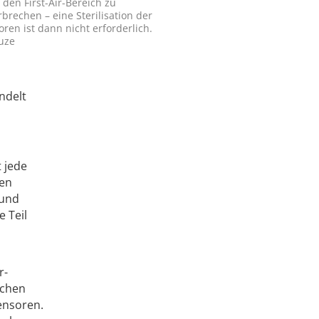
den First-Air-Bereich zu
brechen – eine Sterilisation der
ren ist dann nicht erforderlich.
uze
ndelt
t jede
ren
 und
e Teil
r-
echen
ensoren.