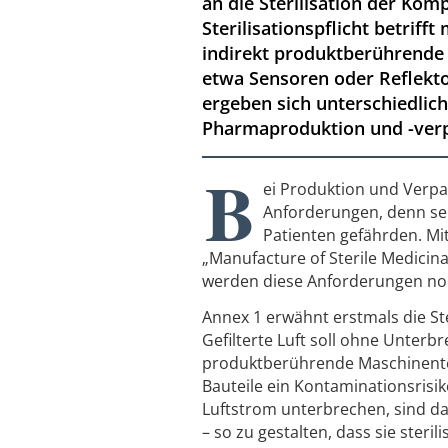
an die Sterilisation der Kom
Sterilisationspflicht betriff
indirekt produktberührende T
etwa Sensoren oder Reflekto
ergeben sich unterschiedlic
Pharmaproduktion und -ver
B
ei Produktion und Verpac
Anforderungen, denn sel
Patienten gefährden. Mi
„Manufacture of Sterile Medicina
werden diese Anforderungen noc
Annex 1 erwähnt erstmals die Ste
Gefilterte Luft soll ohne Unte
produktberührende Maschinentei
Bauteile ein Kontaminationsrisi
Luftstrom unterbrechen, sind dah
– so zu gestalten, dass sie steri