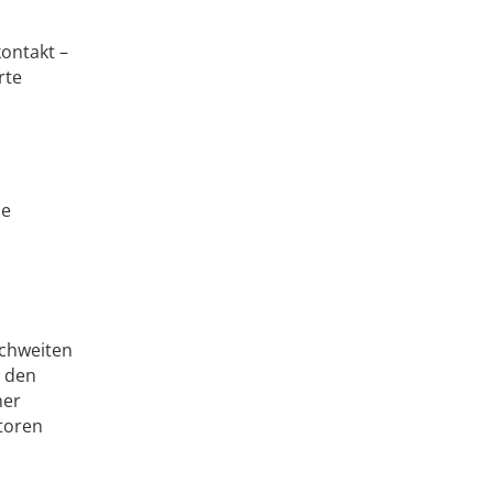
kontakt –
rte
ie
s
ichweiten
n den
her
ktoren