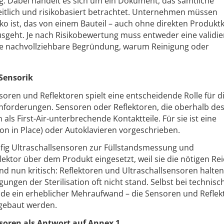
g. Dabei handelt es sich um ein Dokument, das sämtliche
itlich und risikobasiert betrachtet. Unternehmen müssen
iko ist, das von einem Bauteil – auch ohne direkten Produkt
sgeht. Je nach Risikobewertung muss entweder eine validie
eine nachvollziehbare Begründung, warum Reinigung oder
 Sensorik
oren und Reflektoren spielt eine entscheidende Rolle für d
nforderungen. Sensoren oder Reflektoren, die oberhalb de
als First-Air-unterbrechende Kontaktteile. Für sie ist eine
ation in Place) oder Autoklavieren vorgeschrieben.
ufig Ultraschallsensoren zur Füllstandsmessung und
lektor über dem Produkt eingesetzt, weil sie die nötigen Re
nd nun kritisch: Reflektoren und Ultraschallsensoren halte
gen der Sterilisation oft nicht stand. Selbst bei technisc
ünde ein erheblicher Mehraufwand – die Sensoren und Refle
gebaut werden.
nsoren als Antwort auf Annex 1