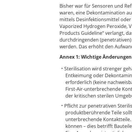
Bisher war für Sensoren und Ref
waren, eine Dekontamination aus
mittels Desinfektionsmittel od
Vaporized Hydrogen Peroxide, VH
Products Guideline“ verlangt, d
durchdringenden (penetrativen) 
werden. Das erhöht den Aufwan
Annex 1: Wichtige Änderungen
Sterilisation wird strenger geh
Entkeimung oder Dekontaminati
erforderlich (keine nachweis
First-Air-unterbrechende Kontak
der kritischen sterilen Umgeb
Pflicht zur penetrativen Sterili
produktberührende Teile sollten
unterbrechende Kontaktteile. 
können – dies betrifft Baute