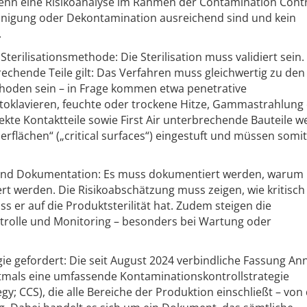
enn eine Risikoanalyse im Rahmen der Contamination Cont
Reinigung oder Dekontamination ausreichend sind und kein
.
erilisationsmethode: Die Sterilisation muss validiert sein.
rechende Teile gilt: Das Verfahren muss gleichwertig zu den
ethoden sein – in Frage kommen etwa penetrative
utoklavieren, feuchte oder trockene Hitze, Gammastrahlung
rekte Kontaktteile sowie First Air unterbrechende Bauteile 
erflächen“ („critical surfaces“) eingestuft und müssen somit
und Dokumentation: Es muss dokumentiert werden, warum 
siert werden. Die Risikoabschätzung muss zeigen, wie kritisch
ss er auf die Produktsterilität hat. Zudem steigen die
trolle und Monitoring – besonders bei Wartung oder
ie gefordert: Die seit August 2024 verbindliche Fassung An
stmals eine umfassende Kontaminationskontrollstrategie
gy; CCS), die alle Bereiche der Produktion einschließt – von