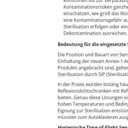
Rohstoffen bis zur Verpackun
Kontaminationsrisiken ganzhe
einschätzen, wie groß das Ris
eine Kontaminationsgefahr au
Sterilisation erfolgen oder 
Dekontamination ausreichen.
Bedeutung für die eingesetzte
Die Position und Bauart von Sens
Einhaltung der neuen Annex-1-A
Produkts angebracht sind, gelten 
Sterilisation durch SIP (Sterilis
In der Praxis wurden bislang hä
Reflexionslichtschranken mit Ref
bieten. Genau diese Lösungen si
hohen Temperaturen und Bedingun
Eignung zur Sterilisation entst
müssten zum Autoklavieren aus
Hygienische Time-of-Flight Se