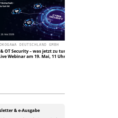
KOGAWA DEUTSCHLAND GMBH
DUPONT DE NEMOUR
 OT Security – was jetzt zu tun
Tyvek APX 400 Overall
Live Webinar am 19. Mai, 11 Uhr
Atmungs-Aktivitä
Kompromiss
letter & e-Ausgabe