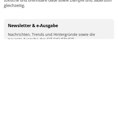
gleichzeitig.
Newsletter & e-Ausgabe
Nachrichten, Trends und Hintergründe sowie die
neueste Ausgabe der GIT SICHERHEIT
Mit Ihrer Anmeldung stimmen Sie unseren
Datenschutz-
Bestimmungen
zu.
ABSENDEN