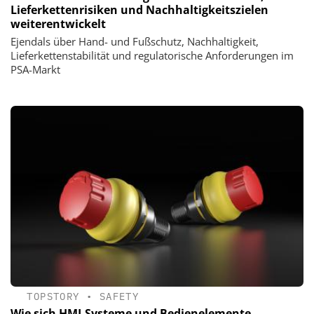
Lieferkettenrisiken und Nachhaltigkeitszielen
weiterentwickelt
Ejendals über Hand- und Fußschutz, Nachhaltigkeit,
Lieferkettenstabilität und regulatorische Anforderungen im
PSA-Markt
TOPSTORY
•
SAFETY
Wie sich HMI-Systeme und Bedienelemente